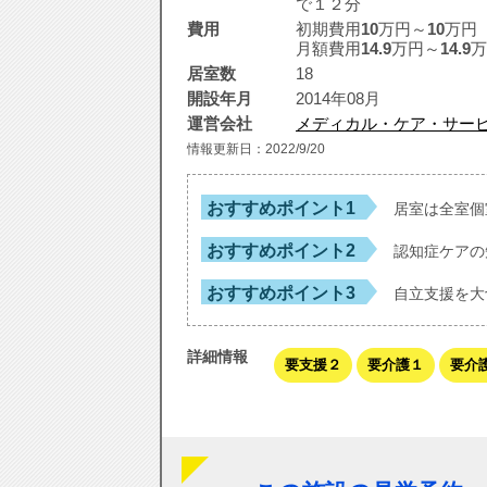
で１２分
費用
初期費用
10
万円～
10
万円
月額費用
14.9
万円～
14.9
万
居室数
18
開設年月
2014年08月
運営会社
メディカル・ケア・サー
情報更新日：2022/9/20
おすすめポイント1
居室は全室個
おすすめポイント2
認知症ケアの
おすすめポイント3
自立支援を大
詳細情報
要支援２
要介護１
要介