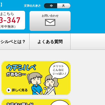
ベ】
はこちら
お問い合わせ
0（年中無休）
チシルベとは？
よくある質問
理念
1ヵ月の生活費はどれくらい？
しが完全無料の理由
老人ホームの種類が複雑でわからな
い・・
し無料相談の流れ
どんな人が入居しているの？
メリット
希望してもなかなか入れないのでは？
C加盟について