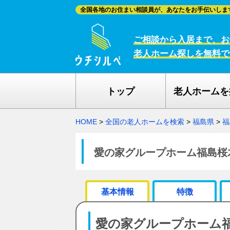
全国各地のお住まい相談員が、あなたをお手伝いしま
ご相談から入居まで、お
老人ホーム探しを無料で
トップ
老人ホームを
HOME
>
全国の老人ホームを検索
>
福島県
>
福
愛の家グループホーム福島桜木
基本情報
特徴
愛の家グループホーム