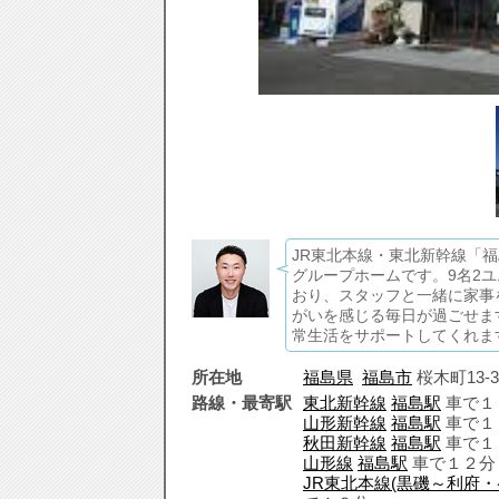
JR東北本線・東北新幹線「
グループホームです。9名2
おり、スタッフと一緒に家事
がいを感じる毎日が過ごせま
常生活をサポートしてくれま
所在地
福島県
福島市
桜木町13-3
路線・最寄駅
東北新幹線
福島駅
車で１
山形新幹線
福島駅
車で１
秋田新幹線
福島駅
車で１
山形線
福島駅
車で１２分
JR東北本線(黒磯～利府・