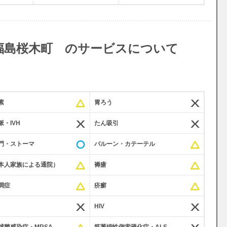
福島桜木町 のサービスについて
素
胃ろう
・IVH
たん吸引
門・ストーマ
バルーン・カテーテル
本人家族による通院）
褥瘡
調症
疥癬
HIV