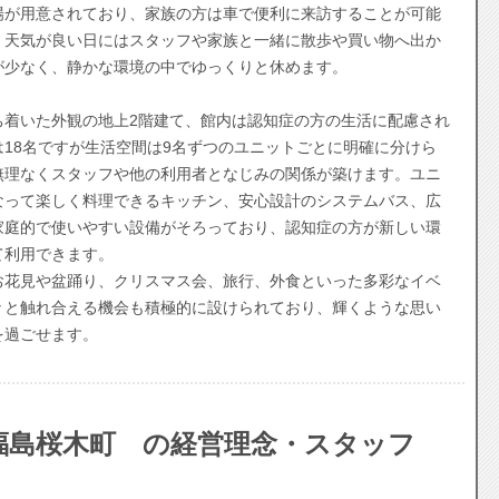
場が用意されており、家族の方は車で便利に来訪することが可能
、天気が良い日にはスタッフや家族と一緒に散歩や買い物へ出か
が少なく、静かな環境の中でゆっくりと休めます。
着いた外観の地上2階建て、館内は認知症の方の生活に配慮され
18名ですが生活空間は9名ずつのユニットごとに明確に分けら
無理なくスタッフや他の利用者となじみの関係が築けます。ユニ
なって楽しく料理できるキッチン、安心設計のシステムバス、広
家庭的で使いやすい設備がそろっており、認知症の方が新しい環
て利用できます。
花見や盆踊り、クリスマス会、旅行、外食といった多彩なイベ
々と触れ合える機会も積極的に設けられており、輝くような思い
を過ごせます。
福島桜木町 の経営理念・スタッフ