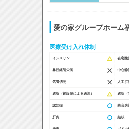
愛の家グループホーム
医療受け入れ体制
インスリン
在宅酸
鼻腔経管栄養
中心静脈
気管切開
人工肛
透析（施設側による送迎）
透析（
認知症
統合失
肝炎
結核