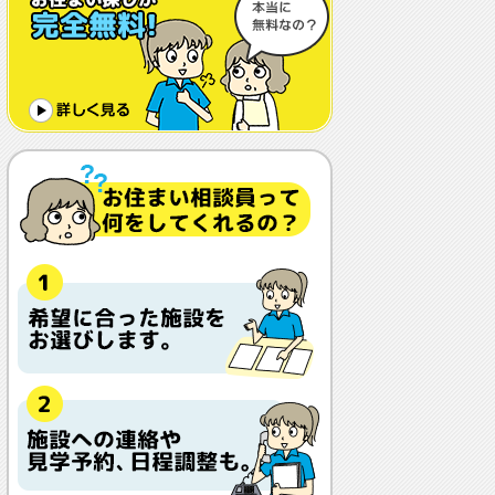
体調や病状が悪化しても最後まで住め
ますか？
認知症でも入れますか？
入居金が無料～何千万円と大きな差が
あるけど、どこが違うの？
入居するとどんな人がサービスをして
くれるの？
本当に相談無料？
他の紹介会社と「ウチシルベ」はどう
違うの？aa