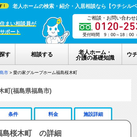
老人ホームの検索・紹介・入居相談なら【ウチシル
す！
ご相談・お問い合わせ
住まい相談員が
サポート
受付時間 9：00～18：0
老人ホーム・
探す
相談する
ウ
介護の基礎知識
島市
>
愛の家グループホーム福島桜木町
老人ホームの種類
ウチシルベの
介護保険のしくみ
老人ホーム探
町(福島県福島市)
在宅介護サービスについて
老人ホーム探
条件
料金
施設詳細
認知症について
ウチシルベの
福島桜木町 の詳細
生活保護について
ウチシルベF