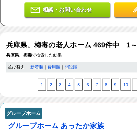
相談・お問い合わせ
兵庫県、梅毒
の老人ホーム
469
件中 1
兵庫県
、
梅毒
で検索した結果
並び替え
新着順
｜
費用順
｜
開設順
1
2
3
4
5
6
7
8
9
10
.
グループホーム
グループホーム あったか家族