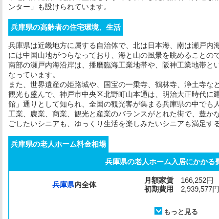
ンター」も設けられています。
兵庫県の高齢者の住宅環境、生活
兵庫県は近畿地方に属する自治体で、北は日本海、南は瀬戸内
には中国山地がつらなっており、海と山の風景を眺めることの
南部の瀬戸内海沿岸は、播磨臨海工業地帯や、阪神工業地帯と
なっています。
また、世界遺産の姫路城や、国宝の一乗寺、鶴林寺、浄土寺な
観光も盛んで、神戸市中央区北野町山本通は、明治大正時代に
館」通りとして知られ、全国の観光客が集まる兵庫県の中でも
工業、農業、商業、観光と産業のバランスがとれた街で、豊か
ごしたいシニアも、ゆっくり生活を楽しみたいシニアも満足す
兵庫県の老人ホーム料金相場
兵庫県の老人ホーム入居にかかる
月額家賃
166,252円
兵庫県
内全体
初期費用
2,939,577