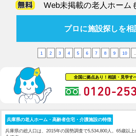
Web未掲載の老人ホーム
プロに施設探しを相
1
2
3
4
5
6
7
8
9
10
.
全国に拠点あり！相談・見学す
兵庫県の老人ホーム・高齢者住宅・介護施設の特徴
兵庫県の総人口は、2015年の国勢調査で5,534,800人。65歳