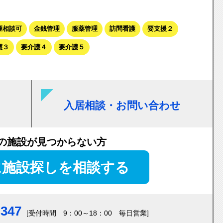
煙相談可
金銭管理
服薬管理
訪問看護
要支援２
護３
要介護４
要介護５
入居相談・お問い合わせ
の施設が見つからない方
に施設探しを相談する
-347
[受付時間 9：00～18：00 毎日営業]