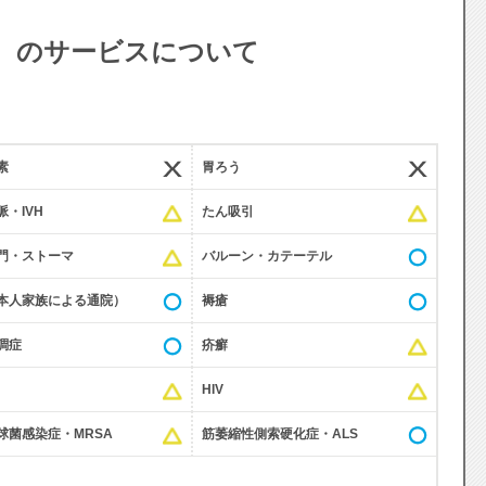
家 のサービスについて
素
胃ろう
・IVH
たん吸引
門・ストーマ
バルーン・カテーテル
本人家族による通院）
褥瘡
調症
疥癬
HIV
球菌感染症・MRSA
筋萎縮性側索硬化症・ALS