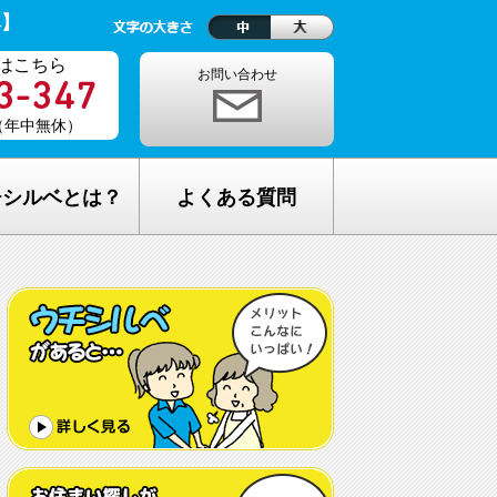
ベ】
はこちら
お問い合わせ
0（年中無休）
チシルベとは？
よくある質問
理念
1ヵ月の生活費はどれくらい？
しが完全無料の理由
老人ホームの種類が複雑でわからな
い・・
し無料相談の流れ
どんな人が入居しているの？
メリット
希望してもなかなか入れないのでは？
C加盟について