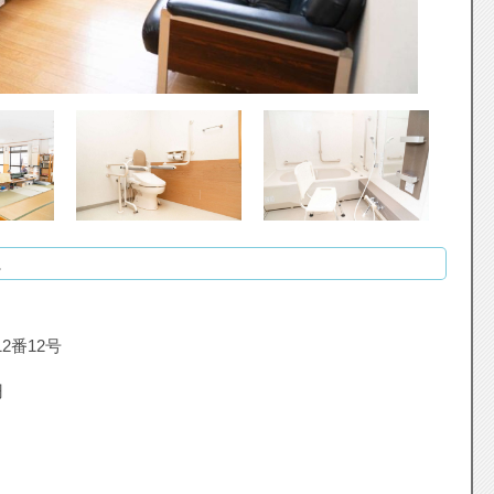
。
2番12号
円