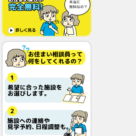
体調や病状が悪化しても最後まで住め
ますか？
認知症でも入れますか？
入居金が無料～何千万円と大きな差が
あるけど、どこが違うの？
入居するとどんな人がサービスをして
くれるの？
本当に相談無料？
他の紹介会社と「ウチシルベ」はどう
違うの？aa