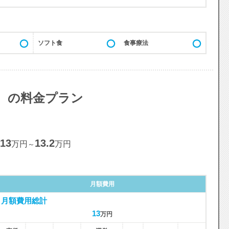
ソフト食
食事療法
 の料金プラン
13
13.2
万円
万円
～
月額費用
月額費用総計
13
万円