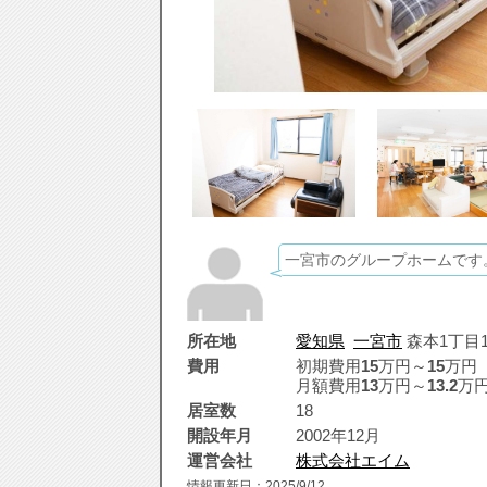
一宮市のグループホームです
所在地
愛知県
一宮市
森本1丁目1
費用
初期費用
15
万円～
15
万円
月額費用
13
万円～
13.2
万
居室数
18
開設年月
2002年12月
運営会社
株式会社エイム
情報更新日：2025/9/12