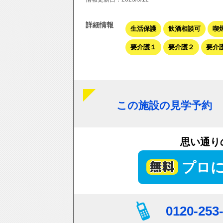
詳細情報
生活保護
飲酒相談可
喫
要介護１
要介護２
要介
この施設の見学予約
思い通り
プロ
0120-253