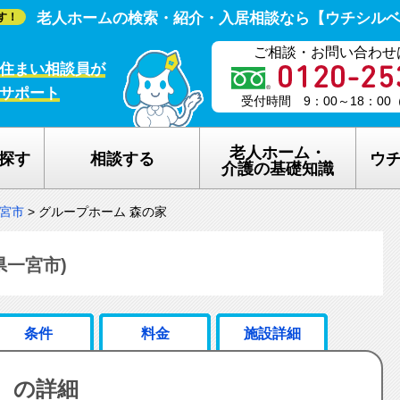
老人ホームの検索・紹介・入居相談なら【ウチシル
す！
ご相談・お問い合わせ
住まい相談員が
サポート
受付時間 9：00～18：0
老人ホーム・
探す
相談する
ウ
介護の基礎知識
宮市
>
グループホーム 森の家
老人ホームの種類
ウチシルベの
介護保険のしくみ
老人ホーム探
県一宮市)
在宅介護サービスについて
老人ホーム探
条件
料金
施設詳細
認知症について
ウチシルベの
 の詳細
生活保護について
ウチシルベF