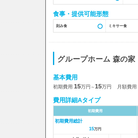
食事・提供可能形態
刻み食
ミキサー食
グループホーム 森の家
基本費用
15
15
初期費用
万円
万円
月額費用
～
費用詳細Aタイプ
初期費用
初期費用総計
15
万円