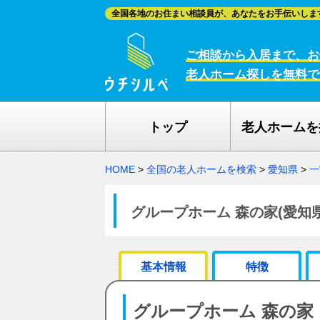
全国各地のお住まい相談員が、あなたをお手伝いしま
ご相談から入居まで、お
老人ホーム探しを無料で
トップ
老人ホームを
HOME
>
全国の老人ホームを検索
>
愛知県
>
一
グループホーム 森の家(愛知
基本情報
特徴
グループホーム 森の家