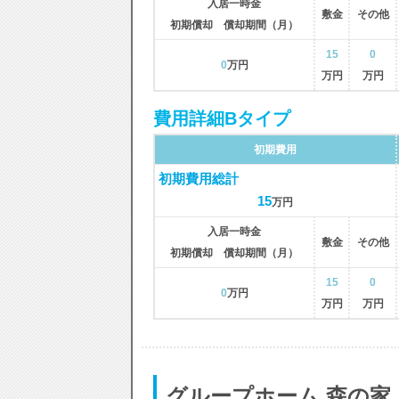
入居一時金
敷金
その他
初期償却 償却期間（月）
15
0
0
万円
万円
万円
費用詳細Bタイプ
初期費用
初期費用総計
15
万円
入居一時金
敷金
その他
初期償却 償却期間（月）
15
0
0
万円
万円
万円
グループホーム 森の家