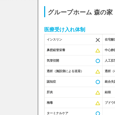
グループホーム 森の
医療受け入れ体制
インスリン
在宅酸
鼻腔経管栄養
中心静脈
気管切開
人工肛
透析（施設側による送迎）
透析（
認知症
統合失
肝炎
結核
梅毒
ブドウ
ターミナルケア