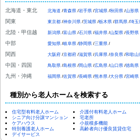
北海道・東北
北海道
青森県
岩手県
宮城県
秋田県
山形県
関東
東京都
神奈川県
茨城県
栃木県
群馬県
埼玉
北陸・甲信越
新潟県
富山県
石川県
福井県
山梨県
長野県
中部
愛知県
岐阜県
静岡県
三重県
関西
大阪府
京都府
滋賀県
兵庫県
奈良県
和歌山
中国・四国
鳥取県
島根県
岡山県
広島県
山口県
徳島県
九州・沖縄
福岡県
佐賀県
長崎県
熊本県
大分県
宮崎県
種別から老人ホームを検索する
住宅型有料老人ホーム
介護付有料老人ホーム
シニア向け分譲マンション
宅老所
ケアハウス
小規模多機能
特別養護老人ホーム
高齢者向け優良賃貸住宅
デイサービス