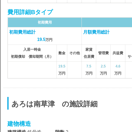
費用詳細Bタイプ
初期費用
初期費用総計
月額費用総計
19.5
万円
入居一時金
家賃
敷金
その他
管理費
共益費
初期償却 償却期間（月）
住居費
サ
19.5
7.5
2.5
4.6
万円
万円
万円
万円
あろは南草津 の施設詳細
建物構造