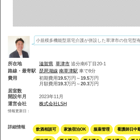
小規模多機能型居宅介護が併設した草津市の住宅型
所在地
滋賀県
草津市
追分南6丁目20-1
路線・最寄駅
琵琶湖線
南草津駅
車で8分
費用
初期費用
19.5
万円～
19.5
万円
月額費用
19.3
万円～
20.3
万円
居室数
開設年月
2023年11月
運営会社
株式会社LSH
情報更新日：
詳細情報
飲酒相談可
家族宿泊OK
服薬管理
看護師日中