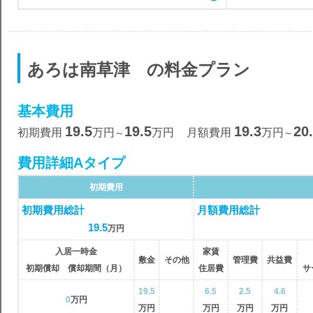
あろは南草津 の料金プラン
基本費用
19.5
19.5
19.3
20
初期費用
万円
万円
月額費用
万円
～
～
費用詳細Aタイプ
初期費用
初期費用総計
月額費用総計
19.5
万円
入居一時金
家賃
敷金
その他
管理費
共益費
初期償却 償却期間（月）
住居費
サ
19.5
6.5
2.5
4.6
0
万円
万円
万円
万円
万円