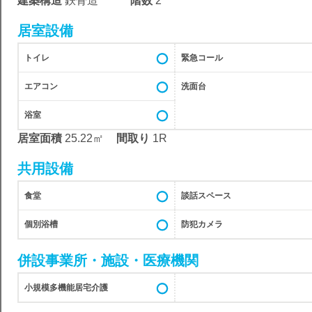
建築構造
鉄骨造
階数
2
居室設備
トイレ
緊急コール
エアコン
洗面台
浴室
居室面積
25.22㎡
間取り
1R
共用設備
食堂
談話スペース
個別浴槽
防犯カメラ
併設事業所・施設・医療機関
小規模多機能居宅介護