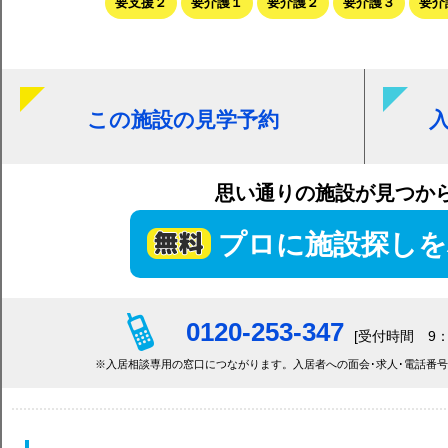
要支援２
要介護１
要介護２
要介護３
要介
この施設の見学予約
思い通りの施設が見つか
プロに施設探しを
0120-253-347
[受付時間 9：
※入居相談専用の窓口につながります。入居者への面会･求人･電話番