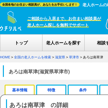
老人ホームの
全国各地のお住まい相談員が、あなたをお手伝いします！
ご相談から入居まで、お住まい相談員が
老人ホーム探しを無料でサポート
トップ
老人ホームを探す
相談
HOME
>
全国の老人ホームを検索
>
滋賀県
>
草津市
>
あろは南草津
あろは南草津(滋賀県草津市)
基本情報
特徴
条件
あろは南草津 の詳細