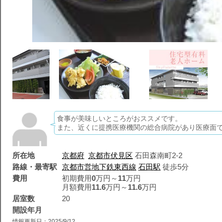
食事が美味しいところがおススメです。
また、近くに提携医療機関の総合病院があり医療面
所在地
京都府
京都市伏見区
石田森南町2-2
路線・最寄駅
京都市営地下鉄東西線
石田駅
徒歩5分
費用
初期費用
0
万円～
11
万円
月額費用
11.6
万円～
11.6
万円
居室数
20
開設年月
情報更新日：2025/9/12