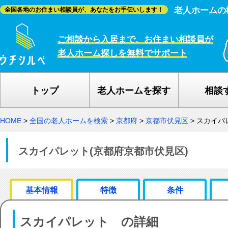
老人ホームの
全国各地のお住まい相談員が、あなたをお手伝いします！
ご相談から入居まで、お住まい相談員が
老人ホーム探しを無料でサポート
トップ
老人ホームを探す
相談
HOME
>
全国の老人ホームを検索
>
京都府
>
京都市伏見区
>
スカイパ
スカイパレット(京都府京都市伏見区)
基本情報
特徴
条件
スカイパレット の詳細