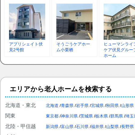
アプリシェイト伏
そうごうケアホー
ヒューマンライ
見2号館
ム小栗栖
ケア伏見グルー
ホーム
エリアから老人ホームを検索する
北海道・東北
北海道
青森県
岩手県
宮城県
秋田県
山形県
関東
東京都
神奈川県
茨城県
栃木県
群馬県
埼玉
北陸・甲信越
新潟県
富山県
石川県
福井県
山梨県
長野県