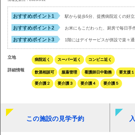
おすすめポイント1
駅から徒歩5分、提携病院近くの好立
おすすめポイント2
お米にもこだわった、厨房で毎日手
おすすめポイント3
1階にはデイサービスが併設で楽々通
立地
病院近く
スーパー近く
コンビニ近く
詳細情報
飲酒相談可
服薬管理
看護師日中勤務
要支援１
要介護２
要介護３
要介護４
要介護５
この施設の見学予約