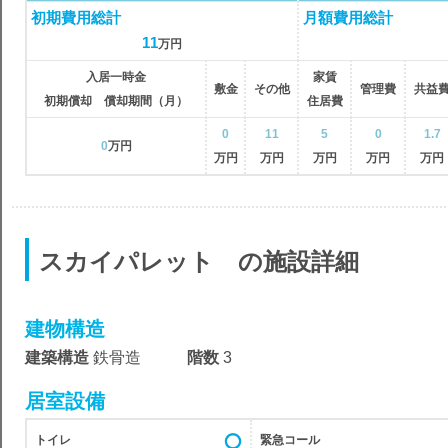
初期費用総計
月額費用総計
11
万円
入居一時金
家賃
敷金
その他
管理費
共益
初期償却 償却期間（月）
住居費
0
11
5
0
1.7
0
万円
万円
万円
万円
万円
万円
スカイパレット の施設詳細
建物構造
建築構造
鉄骨造
階数
3
居室設備
トイレ
緊急コール