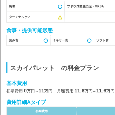
梅毒
ブドウ球菌感染症・MRSA
ターミナルケア
食事・提供可能形態
刻み食
ミキサー食
ソフト食
スカイパレット の料金プラン
基本費用
0
11
11.6
11.6
初期費用
万円
万円
月額費用
万円
万円
～
～
費用詳細Aタイプ
初期費用