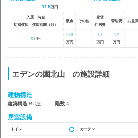
11.5
万円
入居一時金
家賃
敷金
その他
管理費
共益
初期償却 償却期間（月）
住居費
11.5
4.3
1.7
0
万円
万円
万円
万円
エデンの園北山 の施設詳細
建物構造
建築構造
RC造
階数
4
居室設備
トイレ
カーテン