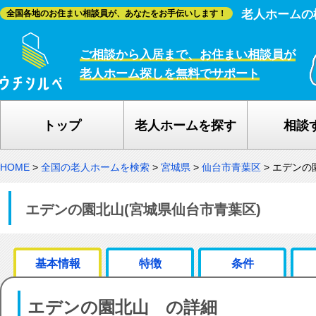
老人ホームの
全国各地のお住まい相談員が、あなたをお手伝いします！
ご相談から入居まで、お住まい相談員が
老人ホーム探しを無料でサポート
トップ
老人ホームを探す
相談
HOME
>
全国の老人ホームを検索
>
宮城県
>
仙台市青葉区
>
エデンの
エデンの園北山(宮城県仙台市青葉区)
基本情報
特徴
条件
エデンの園北山 の詳細