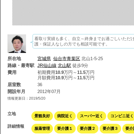
看取り実績も多く、自立～終身までお過ごしいただ
護・保証人なしの方でも相談可能です。
所在地
宮城県
仙台市青葉区
北山1-5-25
路線・最寄駅
JR仙山線
北山駅
徒歩9分
費用
初期費用
10.9
万円～
11.5
万円
月額費用
10.9
万円～
11.5
万円
居室数
36
開設年月
2012年07月
情報更新日：2019/5/20
立地
景観良好
病院近く
スーパー近く
コンビニ近く
詳細情報
服薬管理
要介護１
要介護２
要介護３
要介