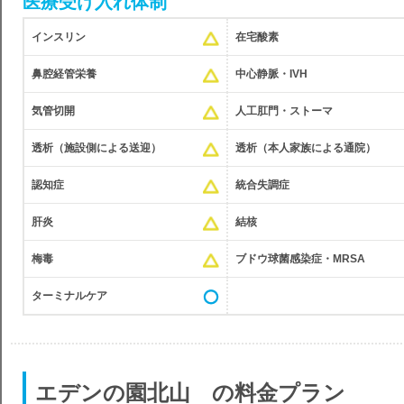
医療受け入れ体制
インスリン
在宅酸素
鼻腔経管栄養
中心静脈・IVH
気管切開
人工肛門・ストーマ
透析（施設側による送迎）
透析（本人家族による通院）
認知症
統合失調症
肝炎
結核
梅毒
ブドウ球菌感染症・MRSA
ターミナルケア
エデンの園北山 の料金プラン