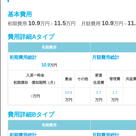
基本費用
10.9
11.5
10.9
11
初期費用
万円
万円
月額費用
万円
～
～
費用詳細Aタイプ
初期費用
初期費用総計
月額費用総計
10.9
万円
入居一時金
家賃
敷金
その他
管理費
共益
初期償却 償却期間（月）
住居費
10.9
3.7
1.7
0
万円
万円
万円
万円
費用詳細Bタイプ
初期費用
初期費用総計
月額費用総計