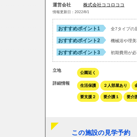
運営会社
株式会社ココロココ
情報更新日：2022/8/1
おすすめポイント1
全7タイプの
おすすめポイント2
機械浴や理美
おすすめポイント3
初期費用が必
立地
公園近く
詳細情報
生活保護
２人部屋あり
要支援２
要介護１
要介
この施設の見学予約