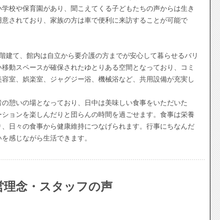
小学校や保育園があり、聞こえてくる子どもたちの声からは生き
用意されており、家族の方は車で便利に来訪することが可能で
階建て、館内は自立から要介護の方までが安心して暮らせるバリ
い移動スペースが確保されたゆとりある空間となっており、コミ
美容室、娯楽室、ジャグジー浴、機械浴など、共用設備が充実し
の憩いの場となっており、日中は美味しい食事をいただいた
ーションを楽しんだりと団らんの時間を過ごせます。食事は栄養
り、日々の食事から健康維持につなげられます。行事にちなんだ
いを感じながら生活できます。
営理念・スタッフの声