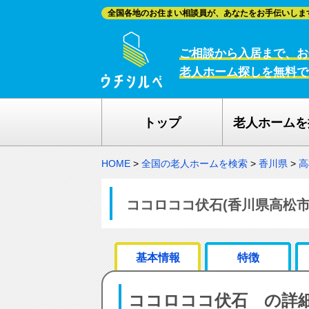
全国各地のお住まい相談員が、あなたをお手伝いしま
ご相談から入居まで、お
老人ホーム探しを無料で
トップ
老人ホームを
HOME
>
全国の老人ホームを検索
>
香川県
>
高
ココロココ伏石(香川県高松市
基本情報
特徴
ココロココ伏石 の詳