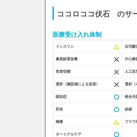
ココロココ伏石 のサ
医療受け入れ体制
インスリン
在宅酸
鼻腔経管栄養
中心静脈
気管切開
人工肛
透析（施設側による送迎）
透析（
認知症
統合失
肝炎
結核
梅毒
ブドウ
ターミナルケア