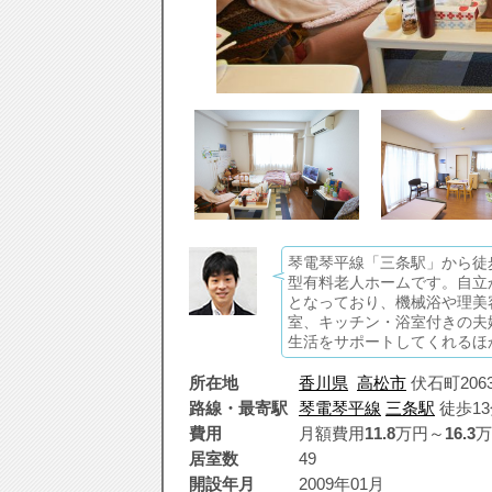
琴電琴平線「三条駅」から徒
型有料老人ホームです。自立
となっており、機械浴や理美
室、キッチン・浴室付きの夫
生活をサポートしてくれるほ
所在地
香川県
高松市
伏石町2063
路線・最寄駅
琴電琴平線
三条駅
徒歩13
費用
月額費用
11.8
万円～
16.3
万
居室数
49
開設年月
2009年01月