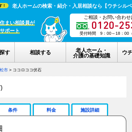
老人ホームの検索・紹介・入居相談なら【ウチシル
す！
ご相談・お問い合わせ
住まい相談員が
サポート
受付時間 9：00～18：0
老人ホーム・
探す
相談する
ウ
介護の基礎知識
松市
>
ココロココ伏石
老人ホームの種類
ウチシルベの
介護保険のしくみ
老人ホーム探
)
在宅介護サービスについて
老人ホーム探
条件
料金
施設詳細
認知症について
ウチシルベの
細
生活保護について
ウチシルベF