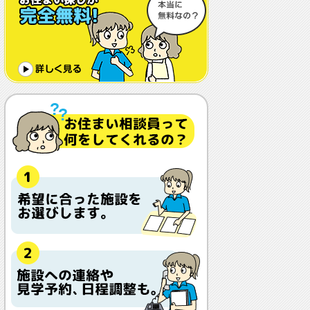
体調や病状が悪化しても最後まで住め
ますか？
認知症でも入れますか？
入居金が無料～何千万円と大きな差が
あるけど、どこが違うの？
入居するとどんな人がサービスをして
くれるの？
本当に相談無料？
他の紹介会社と「ウチシルベ」はどう
違うの？aa