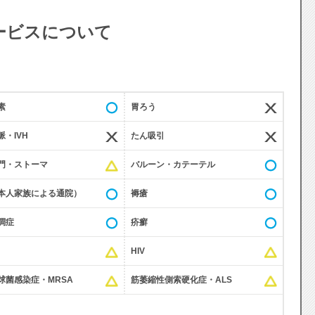
ービスについて
素
胃ろう
・IVH
たん吸引
門・ストーマ
バルーン・カテーテル
本人家族による通院）
褥瘡
調症
疥癬
HIV
球菌感染症・MRSA
筋萎縮性側索硬化症・ALS