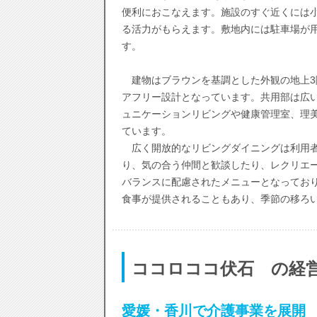
便利におこなえます。施設のすぐ近くには
る活力がもらえます。敷地内には駐車場が
す。
建物はブラウンを基調とした外観の地上3
アフリー設計となっています。共用部は広
ュニケーションリビングや健康管理室、理
ています。
広く開放的なリビングダイニングは利用者
り、気の合う仲間と歓談したり、レクリエ
バランスに配慮されたメニューとなってお
食事が提供されることもあり、季節の移ろ
ココロココ伏石 の経
愛媛・香川で介護事業を展開