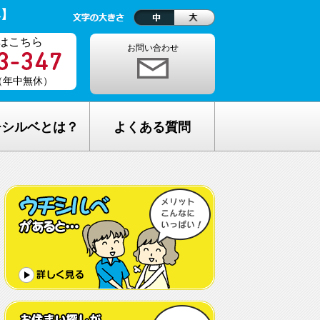
ベ】
はこちら
お問い合わせ
0（年中無休）
チシルベとは？
よくある質問
理念
1ヵ月の生活費はどれくらい？
しが完全無料の理由
老人ホームの種類が複雑でわからな
い・・
し無料相談の流れ
どんな人が入居しているの？
メリット
希望してもなかなか入れないのでは？
C加盟について