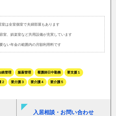
居室は全室個室で夫婦部屋もあります
容室、娯楽室など共用設備が充実しています
要ない年金の範囲内の月額利用料です
金銭管理
服薬管理
看護師日中勤務
要支援１
護２
要介護３
要介護４
要介護５
入居相談・お問い合わせ