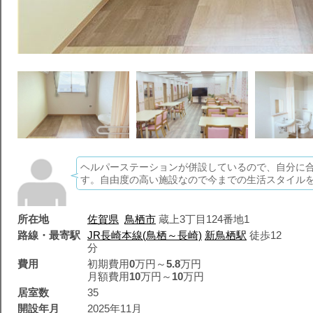
ヘルパーステーションが併設しているので、自分に
す。自由度の高い施設なので今までの生活スタイル
所在地
佐賀県
鳥栖市
蔵上3丁目124番地1
路線・最寄駅
JR長崎本線(鳥栖～長崎)
新鳥栖駅
徒歩12
分
費用
初期費用
0
万円～
5.8
万円
月額費用
10
万円～
10
万円
居室数
35
開設年月
2025年11月