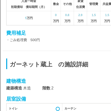
入居一時金
家賃
敷金
その他
管理費
共益
初期償却 償却期間（月）
住居費
0
0.8
2.9
1.5
1.5
5
万円
万円
万円
万円
万円
万円
費用補足
・ごみ処理費 500円
ガーネット蔵上 の施設詳細
建物構造
建築構造
木造
階数
2
居室設備
トイレ
カーテン