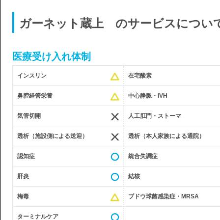
ガーネット蔵上 のサービスについ
医療受け入れ体制
インスリン
在宅酸素
鼻腔経管栄養
中心静脈・IVH
気管切開
人工肛門・ストーマ
透析（施設側による送迎）
透析（本人家族による通院）
認知症
統合失調症
肝炎
結核
梅毒
ブドウ球菌感染症・MRSA
ターミナルケア