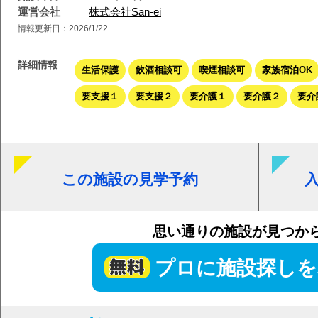
運営会社
株式会社San-ei
情報更新日：2026/1/22
詳細情報
生活保護
飲酒相談可
喫煙相談可
家族宿泊OK
要支援１
要支援２
要介護１
要介護２
要介
この施設の見学予約
思い通りの施設が見つか
プロに施設探しを