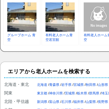
グループホーム 青
有料老人ホーム青
有料老人ホーム
空
空若宮館
空
エリアから老人ホームを検索する
北海道・東北
北海道
青森県
岩手県
宮城県
秋田県
山形県
関東
東京都
神奈川県
茨城県
栃木県
群馬県
埼玉
北陸・甲信越
新潟県
富山県
石川県
福井県
山梨県
長野県