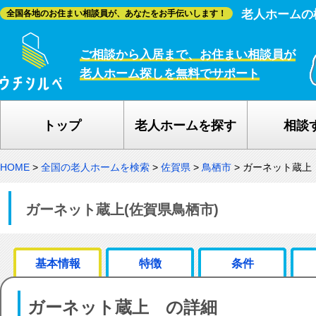
老人ホームの
全国各地のお住まい相談員が、あなたをお手伝いします！
ご相談から入居まで、お住まい相談員が
老人ホーム探しを無料でサポート
トップ
老人ホームを探す
相談
HOME
>
全国の老人ホームを検索
>
佐賀県
>
鳥栖市
>
ガーネット蔵上
ガーネット蔵上(佐賀県鳥栖市)
基本情報
特徴
条件
ガーネット蔵上 の詳細