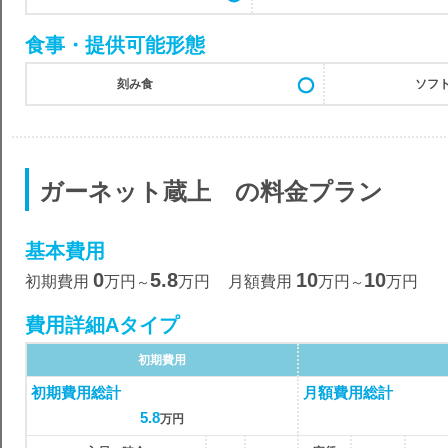
食事・提供可能形態
刻み食
ソフ
ガーネット蔵上 の料金プラン
基本費用
0
5.8
10
10
初期費用
万円
万円
月額費用
万円
万円
～
～
費用詳細Aタイプ
初期費用
初期費用総計
月額費用総計
5.8
万円