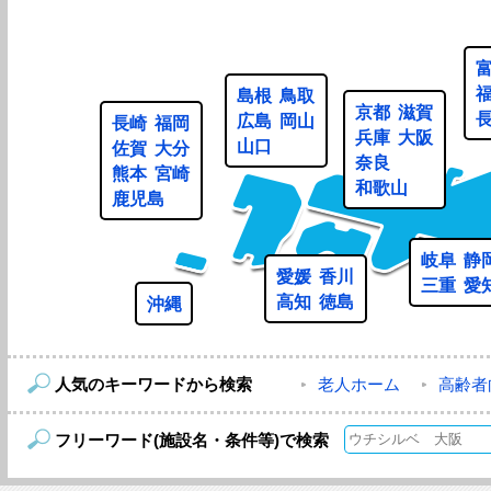
島根
鳥取
京都
滋賀
広島
岡山
長崎
福岡
兵庫
大阪
山口
佐賀
大分
奈良
熊本
宮崎
和歌山
鹿児島
岐阜
静
愛媛
香川
三重
愛
高知
徳島
沖縄
人気のキーワードから検索
老人ホーム
高齢者
フリーワード(施設名・条件等)で検索