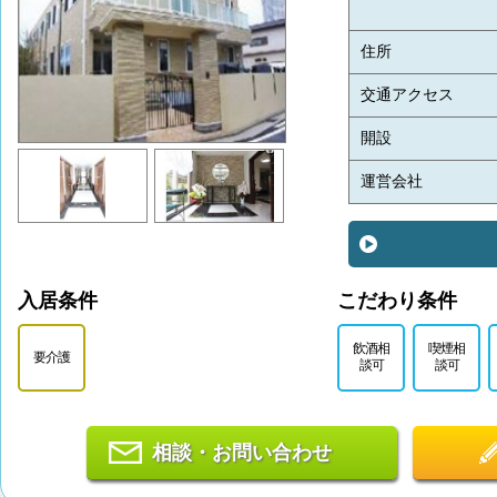
住所
交通アクセス
開設
運営会社
入居条件
こだわり条件
飲酒相
喫煙相
要介護
談可
談可
相談・お問い合わせ