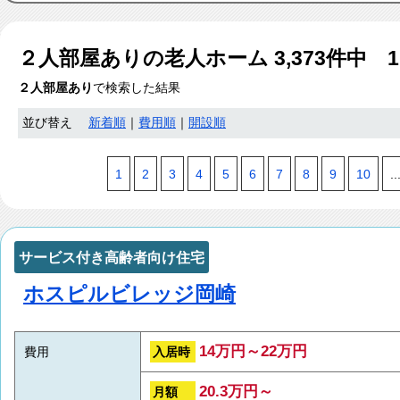
２人部屋あり
の老人ホーム
3,373
件中 
２人部屋あり
で検索した結果
並び替え
新着順
｜
費用順
｜
開設順
1
2
3
4
5
6
7
8
9
10
..
サービス付き高齢者向け住宅
ホスピルビレッジ岡崎
14万円～22万円
入居時
費用
20.3万円～
月額