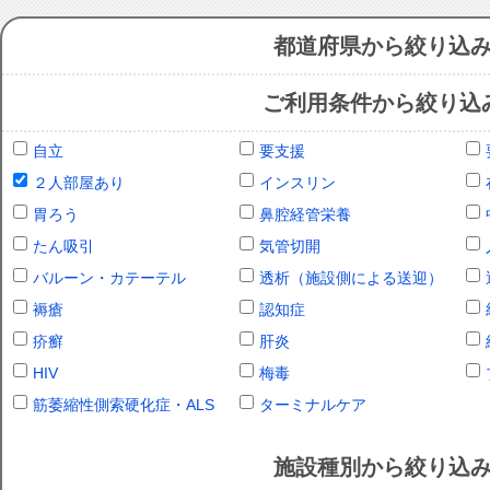
都道府県から絞り込
ご利用条件から絞り込
自立
要支援
２人部屋あり
インスリン
胃ろう
鼻腔経管栄養
たん吸引
気管切開
バルーン・カテーテル
透析（施設側による送迎）
褥瘡
認知症
疥癬
肝炎
HIV
梅毒
筋萎縮性側索硬化症・ALS
ターミナルケア
施設種別から絞り込