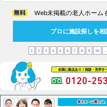
Web未掲載の老人ホーム
プロに施設探しを相
1
2
3
4
5
6
7
8
9
10
..
全国に拠点あり！相談・見学す
老人ホーム探しは