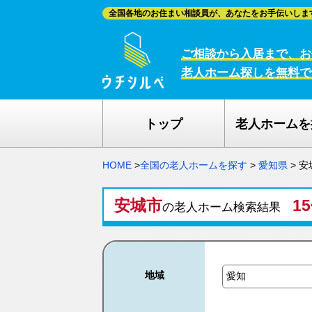
全国各地のお住まい相談員が、あなたをお手伝いしま
ご相談から入居まで、お
老人ホーム探しを無料で
トップ
老人ホームを
HOME
>
全国の老人ホームを探す
>
愛知県
>
安
安城市
1
の老人ホーム検索結果
地域