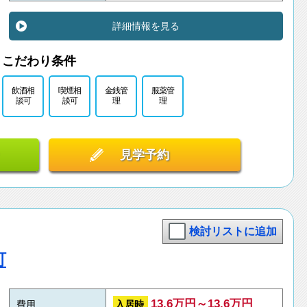
詳細情報を見る
こだわり条件
飲酒相
喫煙相
金銭管
服薬管
談可
談可
理
理
見学予約
検討リストに追加
町
13.6万円～13.6万円
入居時
費用