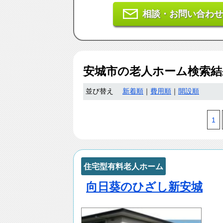
相談・お問い合わせ
安城市
の老人ホーム検索
並び替え
新着順
｜
費用順
｜
開設順
1
住宅型有料老人ホーム
向日葵のひざし新安城