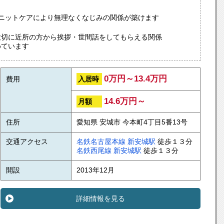
ユニットケアにより無理なくなじみの関係が築けます
大切に近所の方から挨拶・世間話をしてもらえる関係
めています
0万円～13.4万円
入居時
費用
14.6万円～
月額
住所
愛知県 安城市 今本町4丁目5番13号
交通アクセス
名鉄名古屋本線
新安城駅
徒歩１３分
名鉄西尾線
新安城駅
徒歩１３分
開設
2013年12月
詳細情報を見る