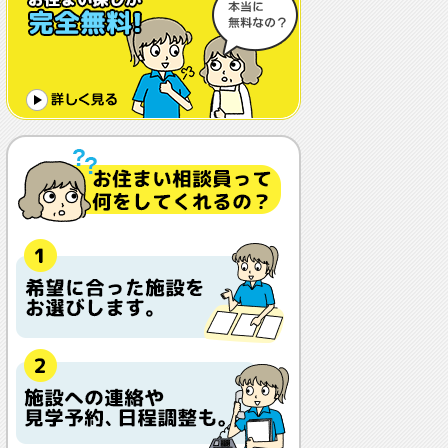
体調や病状が悪化しても最後まで住め
ますか？
認知症でも入れますか？
入居金が無料～何千万円と大きな差が
あるけど、どこが違うの？
入居するとどんな人がサービスをして
くれるの？
本当に相談無料？
他の紹介会社と「ウチシルベ」はどう
違うの？aa