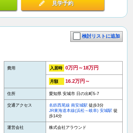
見学予約
検討リストに追加
0万円～18万円
入居時
費用
16.2万円～
月額
住所
愛知県 安城市 日の出町5-7
交通アクセス
名鉄西尾線
南安城駅
徒歩3分
JR東海道本線(浜松～岐阜)
安城駅
徒
歩14分
運営会社
株式会社アラウンド