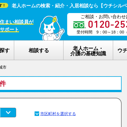
老人ホームの検索・紹介・入居相談なら【ウチシル
す！
ご相談・お問い合わせ
住まい相談員が
サポート
受付時間 9：00～18：0
老人ホーム・
探す
相談する
ウ
介護の基礎知識
城市
老人ホームの種類
ウチシルベの
5件
介護保険のしくみ
老人ホーム探
在宅介護サービスについて
老人ホーム探
認知症について
ウチシルベの
生活保護について
ウチシルベF