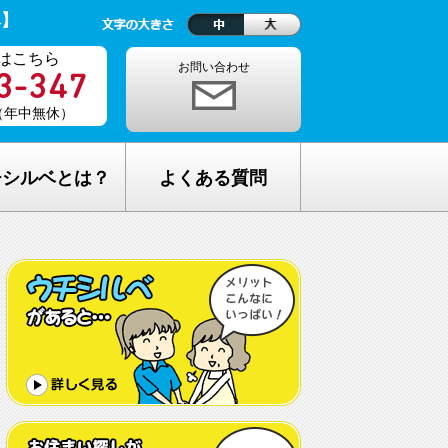
ベ】
はこちら
お問い合わせ
0（年中無休）
チシルベとは？
よくある質問
理念
1ヵ月の生活費はどれくらい？
しが完全無料の理由
老人ホームの種類が複雑でわからな
い・・
し無料相談の流れ
どんな人が入居しているの？
メリット
希望してもなかなか入れないのでは？
C加盟について