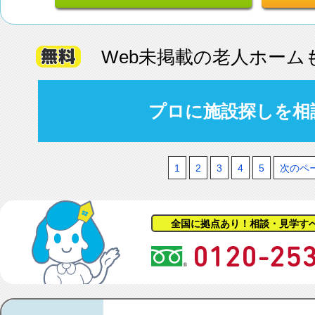
Web未掲載の老人ホーム
プロに施設探しを相
1
2
3
4
5
次のペ
全国に拠点あり！相談・見学す