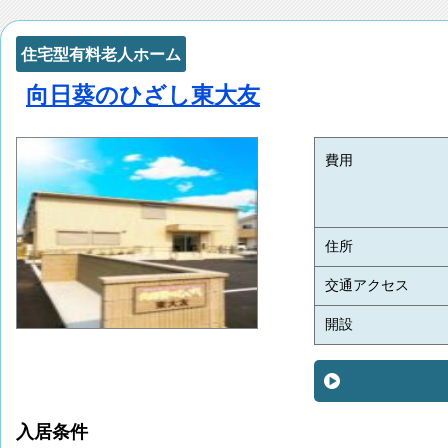
住宅型有料老人ホーム
向日葵のひざし東大友
費用
住所
交通アクセス
開設
入居条件