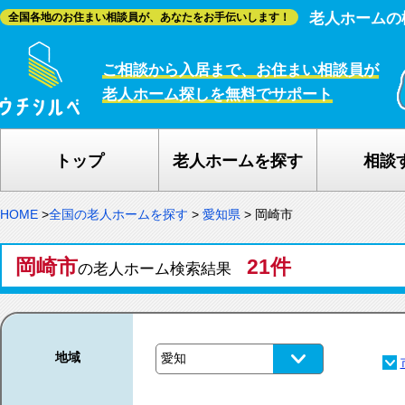
老人ホームの
全国各地のお住まい相談員が、あなたをお手伝いします！
ご相談から入居まで、お住まい相談員が
老人ホーム探しを無料でサポート
トップ
老人ホームを探す
相談
HOME
>
全国の老人ホームを探す
>
愛知県
>
岡崎市
岡崎市
21件
の老人ホーム検索結果
地域