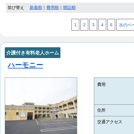
並び替え
新着順
｜
費用順
｜
開設順
1
2
3
4
5
次のペ
介護付き有料老人ホーム
ハーモニー
費用
住所
交通アクセス