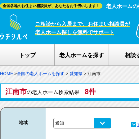
老人ホームの
全国各地のお住まい相談員が、あなたをお手伝いします！
ご相談から入居まで、お住まい相談員が
老人ホーム探しを無料でサポート
トップ
老人ホームを探す
相談
HOME
>
全国の老人ホームを探す
>
愛知県
>
江南市
江南市
8件
の老人ホーム検索結果
地域