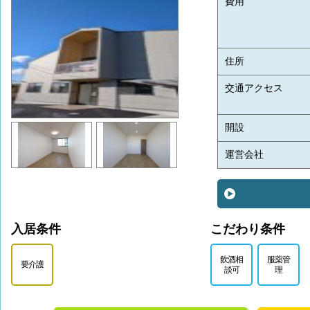
費用
住所
交通アクセス
開設
運営会社
入居条件
こだわり条件
飲酒相
服薬管
要介護
談可
理