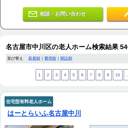
相談・お問い合わせ
名古屋市中川区
の老人ホーム検索結果
54
並び替え
新着順
｜
費用順
｜
開設順
1
2
3
4
5
6
7
8
9
10
.
住宅型有料老人ホーム
はーとらいふ名古屋中川