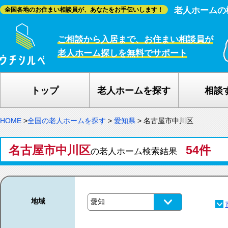
老人ホームの
全国各地のお住まい相談員が、あなたをお手伝いします！
ご相談から入居まで、お住まい相談員が
老人ホーム探しを無料でサポート
トップ
老人ホームを探す
相談
HOME
>
全国の老人ホームを探す
>
愛知県
>
名古屋市中川区
名古屋市中川区
54件
の老人ホーム検索結果
地域