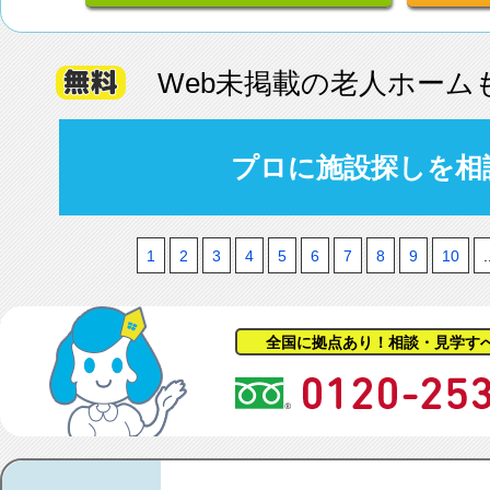
Web未掲載の老人ホーム
プロに施設探しを相
1
2
3
4
5
6
7
8
9
10
.
全国に拠点あり！相談・見学す