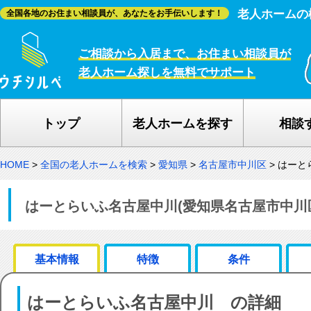
老人ホームの
全国各地のお住まい相談員が、あなたをお手伝いします！
ご相談から入居まで、お住まい相談員が
老人ホーム探しを無料でサポート
トップ
老人ホームを探す
相談
HOME
>
全国の老人ホームを検索
>
愛知県
>
名古屋市中川区
>
はーと
はーとらいふ名古屋中川(愛知県名古屋市中川
基本情報
特徴
条件
はーとらいふ名古屋中川 の詳細