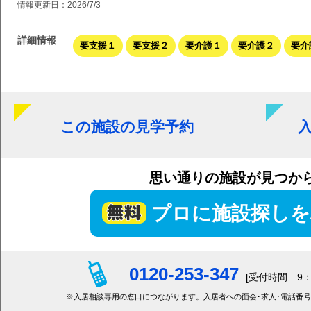
情報更新日：2026/7/3
詳細情報
要支援１
要支援２
要介護１
要介護２
要介
この施設の見学予約
思い通りの施設が見つか
プロに施設探しを
0120-253-347
[受付時間 9：
※入居相談専用の窓口につながります。入居者への面会･求人･電話番