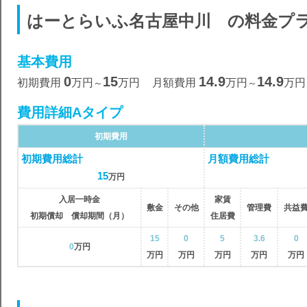
はーとらいふ名古屋中川 の料金プ
基本費用
0
15
14.9
14.9
初期費用
万円
万円
月額費用
万円
万円
～
～
費用詳細Aタイプ
初期費用
初期費用総計
月額費用総計
15
万円
入居一時金
家賃
敷金
その他
管理費
共益
初期償却 償却期間（月）
住居費
15
0
5
3.6
0
0
万円
万円
万円
万円
万円
万円