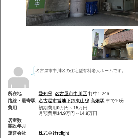
名古屋市中川区の住宅型有料老人ホームです。
所在地
愛知県
名古屋市中川区
打中1-246
路線・最寄駅
名古屋市営地下鉄東山線
高畑駅
車で10分
費用
初期費用
0
万円～
15
万円
月額費用
14.9
万円～
14.9
万円
居室数
開設年月
運営会社
株式会社relight