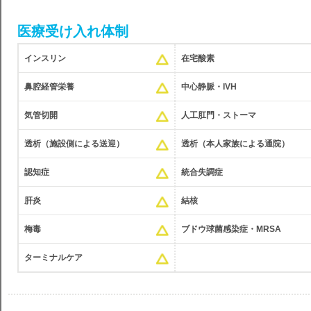
医療受け入れ体制
インスリン
在宅酸素
鼻腔経管栄養
中心静脈・IVH
気管切開
人工肛門・ストーマ
透析（施設側による送迎）
透析（本人家族による通院）
認知症
統合失調症
肝炎
結核
梅毒
ブドウ球菌感染症・MRSA
ターミナルケア