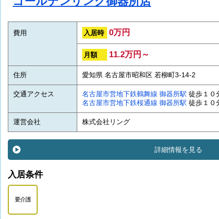
ゴールデンリング御器所店
0万円
入居時
費用
11.2万円～
月額
住所
愛知県 名古屋市昭和区 若柳町3-14-2
交通アクセス
名古屋市営地下鉄鶴舞線
御器所駅
徒歩１０
名古屋市営地下鉄桜通線
御器所駅
徒歩１０
運営会社
株式会社リング
詳細情報を見る
入居条件
要介護