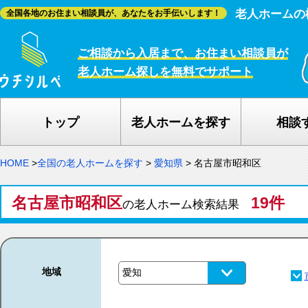
老人ホームの
全国各地のお住まい相談員が、あなたをお手伝いします！
ご相談から入居まで、お住まい相談員が
老人ホーム探しを無料でサポート
トップ
老人ホームを探す
相談
HOME
>
全国の老人ホームを探す
>
愛知県
>
名古屋市昭和区
名古屋市昭和区
19件
の老人ホーム検索結果
地域