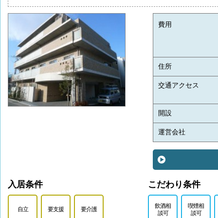
費用
住所
交通アクセス
開設
運営会社
入居条件
こだわり条件
飲酒相
喫煙相
自立
要支援
要介護
談可
談可