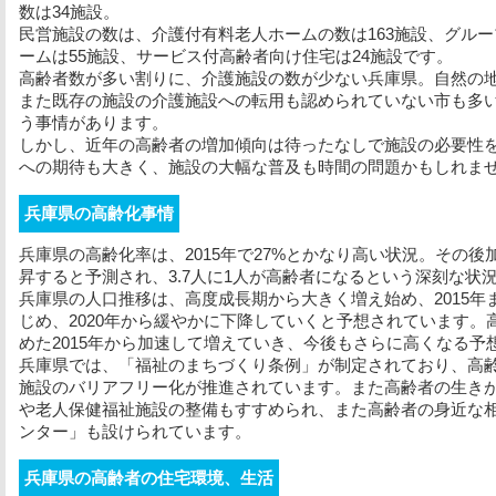
数は34施設。
民営施設の数は、介護付有料老人ホームの数は163施設、グルー
ームは55施設、サービス付高齢者向け住宅は24施設です。
高齢者数が多い割りに、介護施設の数が少ない兵庫県。自然の
また既存の施設の介護施設への転用も認められていない市も多
う事情があります。
しかし、近年の高齢者の増加傾向は待ったなしで施設の必要性
への期待も大きく、施設の大幅な普及も時間の問題かもしれま
兵庫県の高齢化事情
兵庫県の高齢化率は、2015年で27%とかなり高い状況。その後加
昇すると予測され、3.7人に1人が高齢者になるという深刻な状
兵庫県の人口推移は、高度成長期から大きく増え始め、2015
じめ、2020年から緩やかに下降していくと予想されています
めた2015年から加速して増えていき、今後もさらに高くなる予
兵庫県では、「福祉のまちづくり条例」が制定されており、高
施設のバリアフリー化が推進されています。また高齢者の生き
や老人保健福祉施設の整備もすすめられ、また高齢者の身近な
ンター」も設けられています。
兵庫県の高齢者の住宅環境、生活