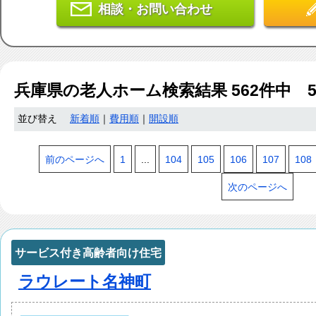
相談・お問い合わせ
兵庫県
の老人ホーム検索結果
562
件中 5
並び替え
新着順
｜
費用順
｜
開設順
前のページへ
1
...
104
105
106
107
108
次のページへ
サービス付き高齢者向け住宅
ラウレート名神町