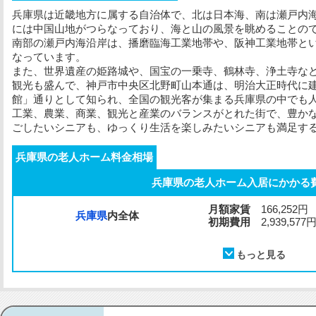
兵庫県は近畿地方に属する自治体で、北は日本海、南は瀬戸内
には中国山地がつらなっており、海と山の風景を眺めることの
南部の瀬戸内海沿岸は、播磨臨海工業地帯や、阪神工業地帯と
なっています。
また、世界遺産の姫路城や、国宝の一乗寺、鶴林寺、浄土寺な
観光も盛んで、神戸市中央区北野町山本通は、明治大正時代に
館」通りとして知られ、全国の観光客が集まる兵庫県の中でも
工業、農業、商業、観光と産業のバランスがとれた街で、豊か
ごしたいシニアも、ゆっくり生活を楽しみたいシニアも満足す
兵庫県の老人ホーム料金相場
兵庫県の老人ホーム入居にかかる
月額家賃
166,252円
兵庫県
内全体
初期費用
2,939,577