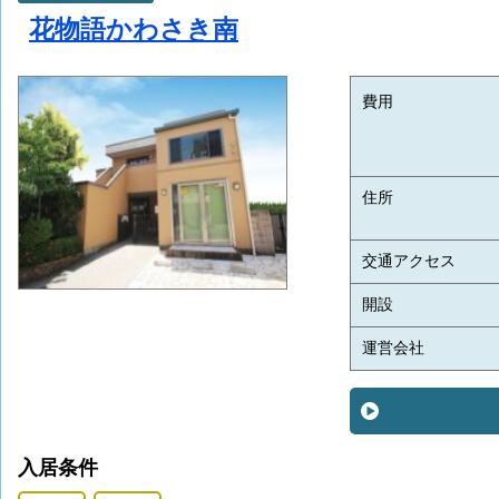
花物語かわさき南
費用
住所
交通アクセス
開設
運営会社
入居条件