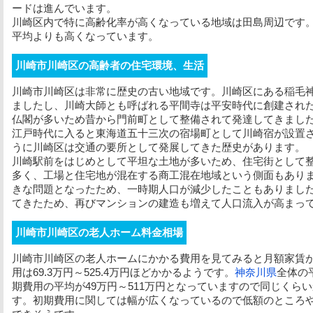
ードは進んでいます。
川崎区内で特に高齢化率が高くなっている地域は田島周辺です。田
平均よりも高くなっています。
川崎市川崎区の高齢者の住宅環境、生活
川崎市川崎区は非常に歴史の古い地域です。川崎区にある稲毛神
ましたし、川崎大師とも呼ばれる平間寺は平安時代に創建され
仏閣が多いため昔から門前町として整備されて発達してきまし
江戸時代に入ると東海道五十三次の宿場町として川崎宿が設置
うに川崎区は交通の要所として発展してきた歴史があります。
川崎駅前をはじめとして平坦な土地が多いため、住宅街として
多く、工場と住宅地が混在する商工混在地域という側面もあり
きな問題となったため、一時期人口が減少したこともありまし
てきたため、再びマンションの建造も増えて人口流入が高まっ
川崎市川崎区の老人ホーム料金相場
川崎市川崎区の老人ホームにかかる費用を見てみると
月額家賃
用
は69.3万円～525.4万円ほどかかるようです。
神奈川県
全体の
期費用
の平均が49万円～511万円となっていますので同じくら
す。
初期費用
に関しては幅が広くなっているので低額のところ