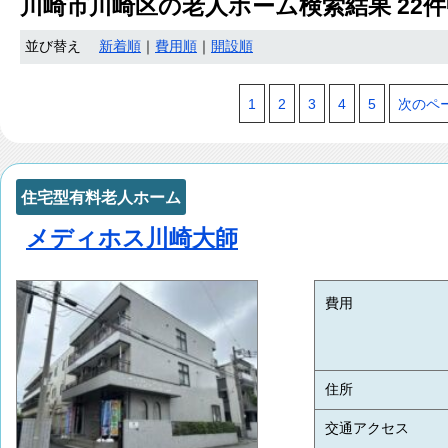
川崎市川崎区
の老人ホーム検索結果
22
件
並び替え
新着順
｜
費用順
｜
開設順
1
2
3
4
5
次のペ
住宅型有料老人ホーム
メディホス川崎大師
費用
住所
交通アクセス