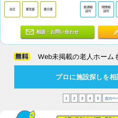
飲酒相
喫煙相
自立
要支援
要介護
談可
談可
相談・お問い合わせ
Web未掲載の老人ホーム
プロに施設探しを相
1
2
3
4
5
次のペ