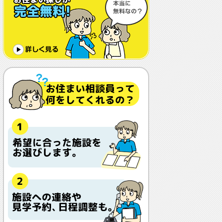
体調や病状が悪化しても最後まで住め
ますか？
認知症でも入れますか？
入居金が無料～何千万円と大きな差が
あるけど、どこが違うの？
入居するとどんな人がサービスをして
くれるの？
本当に相談無料？
他の紹介会社と「ウチシルベ」はどう
違うの？aa