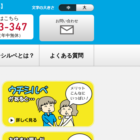
ベ】
はこちら
お問い合わせ
0（年中無休）
チシルベとは？
よくある質問
理念
1ヵ月の生活費はどれくらい？
しが完全無料の理由
老人ホームの種類が複雑でわからな
い・・
し無料相談の流れ
どんな人が入居しているの？
メリット
希望してもなかなか入れないのでは？
C加盟について