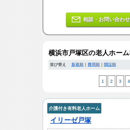
相談・お問い合わせ
横浜市戸塚区
の老人ホー
並び替え
新着順
｜
費用順
｜
開設順
1
2
3
4
介護付き有料老人ホーム
イリーゼ戸塚