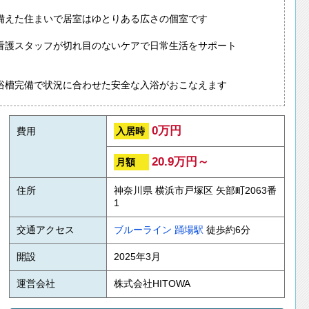
備えた住まいで居室はゆとりある広さの個室です
看護スタッフが切れ目のないケアで日常生活をサポート
浴槽完備で状況に合わせた安全な入浴がおこなえます
0万円
入居時
費用
20.9万円～
月額
住所
神奈川県 横浜市戸塚区 矢部町2063番
1
交通アクセス
ブルーライン
踊場駅
徒歩約6分
開設
2025年3月
運営会社
株式会社HITOWA