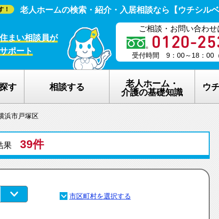
老人ホームの検索・紹介・入居相談なら【ウチシル
す！
ご相談・お問い合わせ
住まい相談員が
サポート
受付時間 9：00～18：0
老人ホーム・
探す
相談する
ウ
介護の基礎知識
横浜市戸塚区
老人ホームの種類
ウチシルベの
39件
介護保険のしくみ
老人ホーム探
索結果
在宅介護サービスについて
老人ホーム探
認知症について
ウチシルベの
生活保護について
ウチシルベF