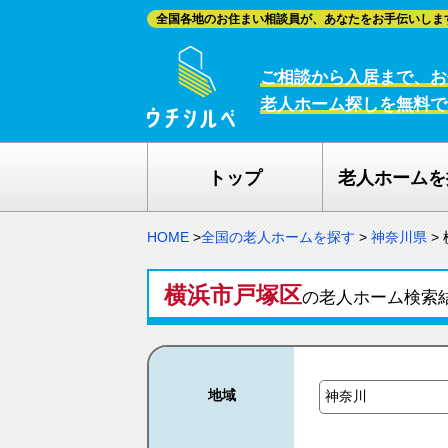
全国各地のお住まい相談員が、あなたをお手伝いしま
ご相談から入居まで、お
老人ホーム探しを無料で
トップ
老人ホームを
HOME
>
全国の老人ホームを探す
>
神奈川県
>
横浜市戸塚区
の老人ホーム検
地域