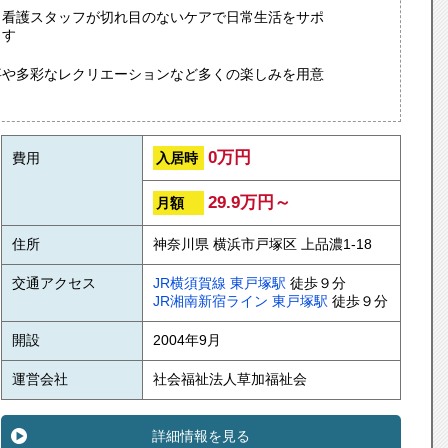
・看護スタッフが切れ目のないケアで日常生活をサポ
ます
事や多彩なレクリエーションなど多くの楽しみを用意
0万円
入居時
費用
29.9万円～
月額
住所
神奈川県 横浜市戸塚区 上品濃1-18
交通アクセス
JR横須賀線
東戸塚駅
徒歩９分
JR湘南新宿ライン
東戸塚駅
徒歩９分
開設
2004年9月
運営会社
社会福祉法人草加福祉会
詳細情報を見る