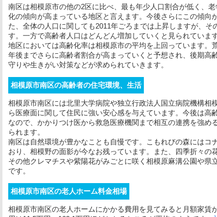
南区は相模原市の他の2区に比べ、最も年少人口割合が低く、老
化の傾向が高まっている地区と言えます。今後さらにこの傾向
た、全体の人口に関しても2011年ごろまでは上昇しますが、
す。一方で高齢者人口はどんどん増加していくと見られていま
地区においては高齢化率は相模原市の平均を上回っています。荒
年後までさらに高齢者割合が高まっていくと予想され、後期高
守りや生きがい対策などが求められていきます。
相模原市南区の高齢者の住宅環境、生活
相模原市南区には北里大学病院や独立行政法人国立病院機構相
ら医療面に関して住民に強い安心感を与えています。今後は高
なので、かかりつけ医から救急医療機関まで相互の連携を強め
られます。
南区は自然環境が豊かなことも自慢です。こもれびの森にはコ
おり、相模野の面影が今なお残っています。また、四季折々の
その他クレマチスや紫陽花がみごとに咲く相模原麻溝公園や県
です。
相模原市南区の老人ホーム料金相場
相模原市南区の老人ホームにかかる費用を見てみると
月額家賃