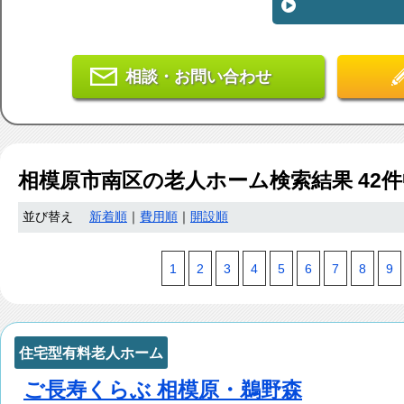
相談・お問い合わせ
相模原市南区
の老人ホーム検索結果
42
件
並び替え
新着順
｜
費用順
｜
開設順
1
2
3
4
5
6
7
8
9
住宅型有料老人ホーム
ご長寿くらぶ 相模原・鵜野森