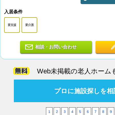
入居条件
要支援
要介護
相談・お問い合わせ
Web未掲載の老人ホーム
プロに施設探しを相
1
2
3
4
5
6
7
8
9