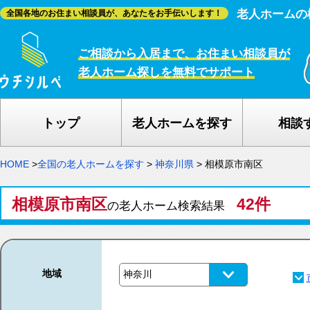
老人ホームの
全国各地のお住まい相談員が、あなたをお手伝いします！
ご相談から入居まで、お住まい相談員が
老人ホーム探しを無料でサポート
トップ
老人ホームを探す
相談
HOME
>
全国の老人ホームを探す
>
神奈川県
>
相模原市南区
相模原市南区
42件
の老人ホーム検索結果
地域