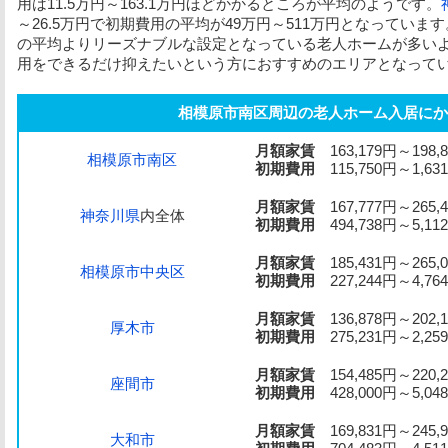
用
は11.5万円～163.1万円ほどかかるところが平均のようです。
～26.5万円で
初期費用
の平均が49万円～511万円となっています
の平均よりリーズナブルな設定となっている老人ホームが多い
用
をできるだけ抑えたいという方におすすめのエリアとなって
相模原市南区周辺の老人ホーム入居にか
月額家賃
163,179円～198,
相模原市南区
初期費用
115,750円～1,631
月額家賃
167,777円～265,
神奈川県
内全体
初期費用
494,738円～5,112
月額家賃
185,431円～265,
相模原市中央区
初期費用
227,244円～4,764
月額家賃
136,878円～202,
厚木市
初期費用
275,231円～2,259
月額家賃
154,485円～220,
座間市
初期費用
428,000円～5,048
月額家賃
169,831円～245,
大和市