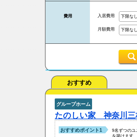
入居費用
費用
月額費用
おすすめ
グループホーム
たのしい家 神奈川三
おすすめポイント1
9名ずつの
を築けます