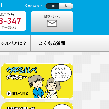
ベ】
はこちら
お問い合わせ
0（年中無休）
チシルベとは？
よくある質問
理念
1ヵ月の生活費はどれくらい？
しが完全無料の理由
老人ホームの種類が複雑でわからな
い・・
し無料相談の流れ
どんな人が入居しているの？
メリット
希望してもなかなか入れないのでは？
C加盟について