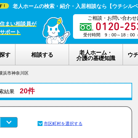
老人ホームの検索・紹介・入居相談なら【ウチシル
す！
ご相談・お問い合わせ
住まい相談員が
サポート
受付時間 9：00～18：0
老人ホーム・
探す
相談する
ウ
介護の基礎知識
横浜市神奈川区
老人ホームの種類
ウチシルベの
20件
介護保険のしくみ
老人ホーム探
検索結果
在宅介護サービスについて
老人ホーム探
認知症について
ウチシルベの
生活保護について
ウチシルベF