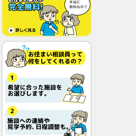
体調や病状が悪化しても最後まで住め
ますか？
認知症でも入れますか？
入居金が無料～何千万円と大きな差が
あるけど、どこが違うの？
入居するとどんな人がサービスをして
くれるの？
本当に相談無料？
他の紹介会社と「ウチシルベ」はどう
違うの？aa