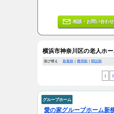
相談・お問い合わせ
横浜市神奈川区
の老人ホー
並び替え
新着順
｜
費用順
｜
開設順
1
2
グループホーム
愛の家グループホーム新