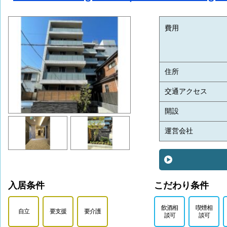
費用
住所
交通アクセス
開設
運営会社
入居条件
こだわり条件
飲酒相
喫煙相
自立
要支援
要介護
談可
談可