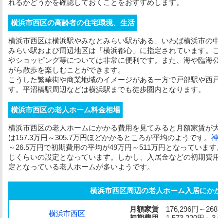
れるかどうかを確認しておくことをおすすめします。
横浜市西区の高齢者の住宅環境、生活
横浜市西区は横浜駅やみなとみらい駅がある、いわば横浜市の
みらい駅および周辺地区は「横浜都心」に指定されています。
やショッピング等については非常に便利です。また、海や臨海
がら散歩を楽しむことができます。
こうした繁華街や商業地域のイメージがある一方で戸部駅や西
す。平沼橋駅周辺などは横浜駅までも徒歩圏内となります。
横浜市西区の老人ホーム料金相場
横浜市西区の老人ホームにかかる費用を見てみると
月額家賃
が大
は157.3万円～305.7万円ほどかかるところが平均のようです。
～26.5万円で
初期費用
の平均が49万円～511万円となっています
じくらいの設定となっています。しかし、入居金などの
初期費
定となっている老人ホームが多いようです。
横浜市西区周辺の老人ホーム入居にか
月額家賃
176,296円～268
横浜市西区
初期費用
1,573,220円～3,