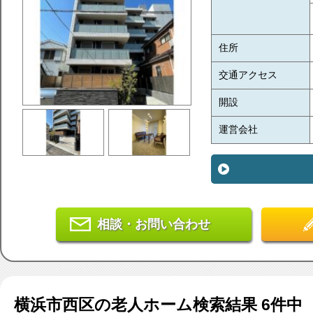
住所
交通アクセス
開設
運営会社
相談・お問い合わせ
横浜市西区
の老人ホーム検索結果
6
件中