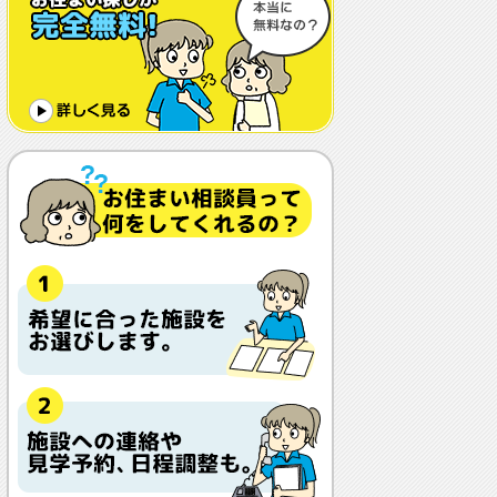
体調や病状が悪化しても最後まで住め
ますか？
認知症でも入れますか？
入居金が無料～何千万円と大きな差が
あるけど、どこが違うの？
入居するとどんな人がサービスをして
くれるの？
本当に相談無料？
他の紹介会社と「ウチシルベ」はどう
違うの？aa