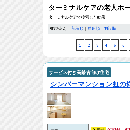
ターミナルケアの老人ホ
ターミナルケア
で検索した結果
並び替え
新着順
｜
費用順
｜
開設順
1
2
3
4
5
6
サービス付き高齢者向け住宅
シンバーマンション虹の