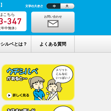
ベ】
はこちら
お問い合わせ
0（年中無休）
チシルベとは？
よくある質問
理念
1ヵ月の生活費はどれくらい？
しが完全無料の理由
老人ホームの種類が複雑でわからな
い・・
し無料相談の流れ
どんな人が入居しているの？
メリット
希望してもなかなか入れないのでは？
C加盟について