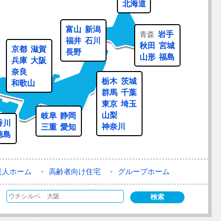
北海道
富山
新潟
青森
岩手
福井
石川
秋田
宮城
京都
滋賀
長野
山形
福島
兵庫
大阪
奈良
栃木
茨城
和歌山
群馬
千葉
東京
埼玉
山梨
岐阜
静岡
香川
神奈川
三重
愛知
徳島
老人ホーム
高齢者向け住宅
グループホーム
検索