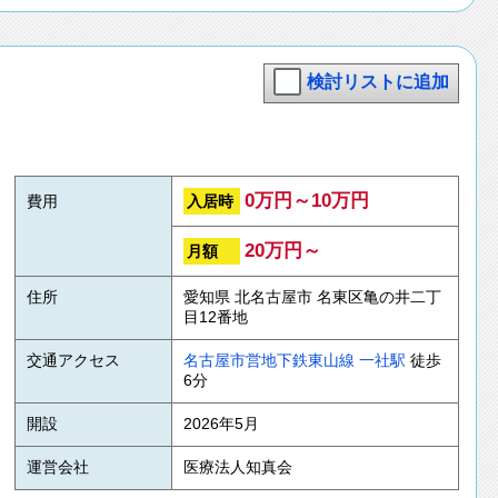
検討リストに追加
0万円～10万円
入居時
費用
20万円～
月額
住所
愛知県 北名古屋市 名東区亀の井二丁
目12番地
交通アクセス
名古屋市営地下鉄東山線
一社駅
徒歩
6分
開設
2026年5月
運営会社
医療法人知真会