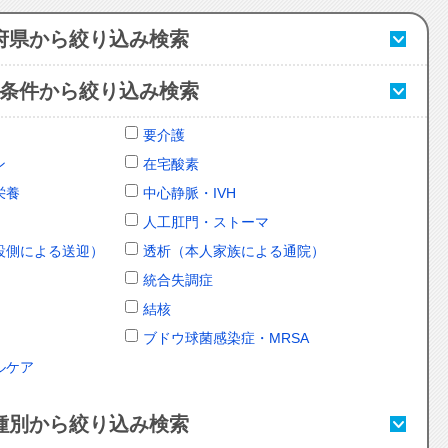
府県から絞り込み検索
条件から絞り込み検索
要介護
ン
在宅酸素
栄養
中心静脈・IVH
人工肛門・ストーマ
設側による送迎）
透析（本人家族による通院）
統合失調症
結核
ブドウ球菌感染症・MRSA
ルケア
種別から絞り込み検索