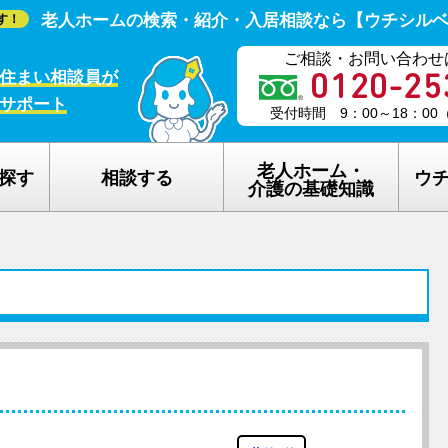
老人ホームの検索・紹介・入居相談なら【ウチシル
す！
ご相談・お問い合わせ
住まい相談員が
サポート
受付時間 9：00～18：0
老人ホーム・
探す
相談する
ウ
介護の基礎知識
老人ホームの種類
ウチシルベの
介護保険のしくみ
老人ホーム探
在宅介護サービスについて
老人ホーム探
認知症について
ウチシルベの
生活保護について
ウチシルベF