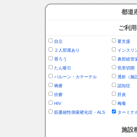
都道
ご利用
自立
要支援
２人部屋あり
インスリ
胃ろう
鼻腔経管
たん吸引
気管切開
バルーン・カテーテル
透析（施
褥瘡
認知症
疥癬
肝炎
HIV
梅毒
筋萎縮性側索硬化症・ALS
ターミナ
施設