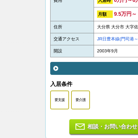
0万円～6
入居時
費用
9.5万円～
月額
住所
大分県 大分市 大字佐
交通アクセス
JR日豊本線(門司港～
開設
2003年9月
入居条件
要支援
要介護
相談・お問い合わせ