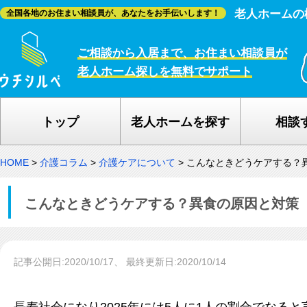
老人ホームの
全国各地のお住まい相談員が、あなたをお手伝いします！
ご相談から入居まで、お住まい相談員が
老人ホーム探しを無料でサポート
トップ
老人ホームを探す
相談
HOME
>
介護コラム
>
介護ケアについて
>
こんなときどうケアする？
こんなときどうケアする？異食の原因と対策
記事公開日:2020/10/17、 最終更新日:2020/10/14