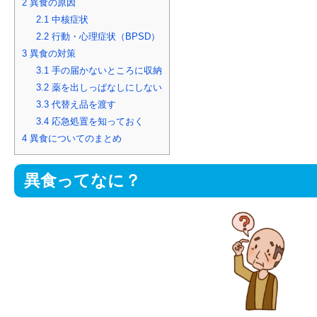
2
異食の原因
2.1
中核症状
2.2
行動・心理症状（BPSD）
3
異食の対策
3.1
手の届かないところに収納
3.2
薬を出しっぱなしにしない
3.3
代替え品を渡す
3.4
応急処置を知っておく
4
異食についてのまとめ
異食ってなに？