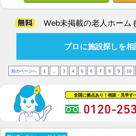
Web未掲載の老人ホーム
プロに施設探しを相
前のページへ
1
...
3
4
5
6
7
8
9
10
全国に拠点あり！相談・見学す