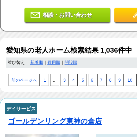
相談・お問い合わせ
愛知県
の老人ホーム検索結果
1,036
件中 
並び替え
新着順
｜
費用順
｜
開設順
前のページへ
1
...
3
4
5
6
7
8
9
10
デイサービス
ゴールデンリング東神の倉店