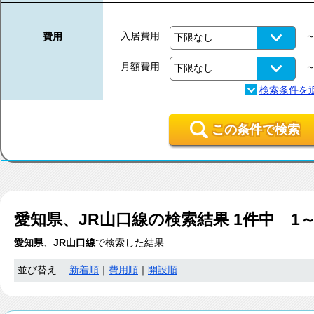
入居費用
費用
月額費用
この条件で検索
愛知県、JR山口線
の検索結果
1
件中 1
愛知県
、
JR山口線
で検索した結果
並び替え
新着順
｜
費用順
｜
開設順