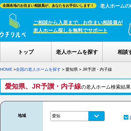
老人ホームの
全国各地のお住まい相談員が、あなたをお手伝いします！
ご相談から入居まで、お住まい相談員が
老人ホーム探しを無料でサポート
トップ
老人ホームを探す
相談
HOME
>
全国の老人ホームを探す
>
愛知県
>
JR予讃・内子線
愛知県、JR予讃・内子線
の老人ホーム検索結
地域