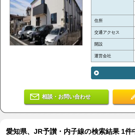
住所
交通アクセス
開設
運営会社
相談・お問い合わせ
愛知県、JR予讃・内子線
の検索結果
1
件