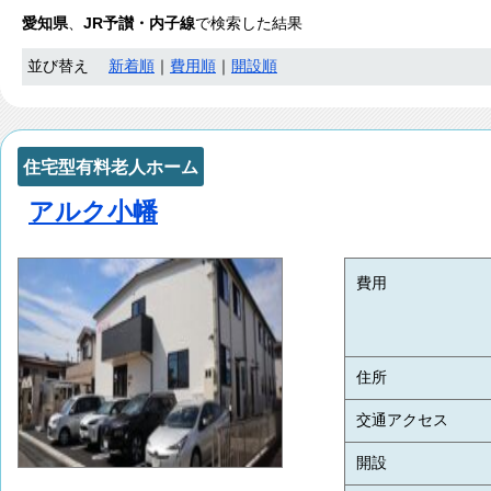
愛知県
、
JR予讃・内子線
で検索した結果
並び替え
新着順
｜
費用順
｜
開設順
住宅型有料老人ホーム
アルク小幡
費用
住所
交通アクセス
開設