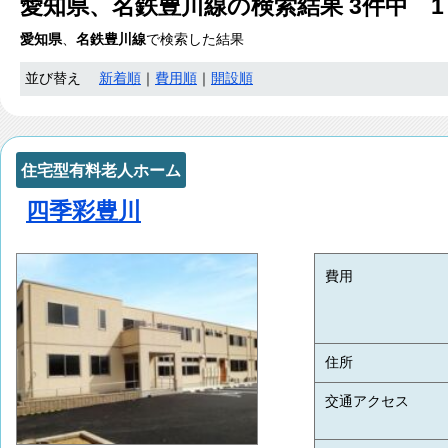
愛知県、名鉄豊川線
の検索結果
3
件中 1
愛知県
、
名鉄豊川線
で検索した結果
並び替え
新着順
｜
費用順
｜
開設順
住宅型有料老人ホーム
四季彩豊川
費用
住所
交通アクセス