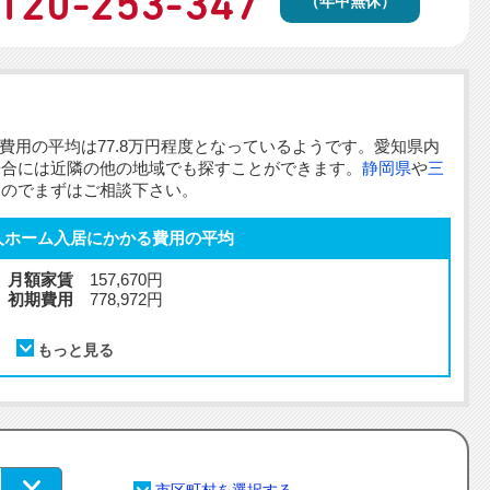
（年中無休）
費用
の平均は77.8万円程度となっているようです。愛知県内
場合には近隣の他の地域でも探すことができます。
静岡県
や
三
すのでまずはご相談下さい。
人ホーム入居にかかる費用の平均
月額家賃
157,670円
初期費用
778,972円