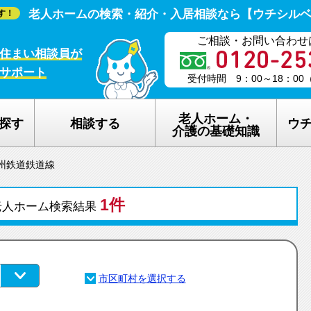
老人ホームの検索・紹介・入居相談なら【ウチシル
す！
ご相談・お問い合わせ
住まい相談員が
サポート
受付時間 9：00～18：0
老人ホーム・
探す
相談する
ウ
介護の基礎知識
州鉄道鉄道線
老人ホームの種類
ウチシルベの
1件
介護保険のしくみ
老人ホーム探
老人ホーム検索結果
在宅介護サービスについて
老人ホーム探
認知症について
ウチシルベの
生活保護について
ウチシルベF