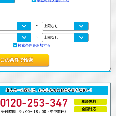
～
～
この条件で検索
老人ホーム探しは、わたしたちにおまかせください！
相談無料！
全国対応！