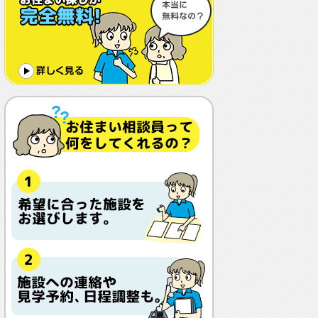
体調や病状が悪化しても最後まで住め
ますか？
認知症でも入れますか？
入居金が無料～何千万円と大きな差が
あるけど、どこが違うの？
入居するとどんな人がサービスをして
くれるの？
本当に相談無料？
他の紹介会社と「ウチシルベ」はどう
違うの？aa