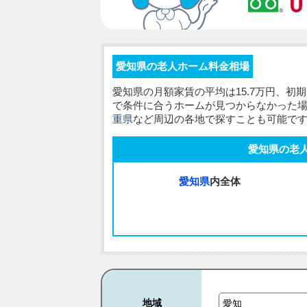
愛知県の老人ホーム料金相場
愛知県の
月額家賃
の平均は15.7万円、
初期
で条件に合うホームが見つからなかった
重県
など周辺の各地で探すことも可能で
愛知県の老
愛知県
内全体
地域