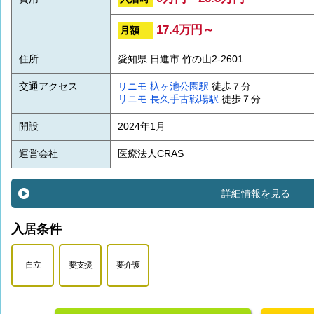
17.4万円～
月額
住所
愛知県 日進市 竹の山2-2601
交通アクセス
リニモ
杁ヶ池公園駅
徒歩７分
リニモ
長久手古戦場駅
徒歩７分
開設
2024年1月
運営会社
医療法人CRAS
詳細情報を見る
入居条件
自立
要支援
要介護