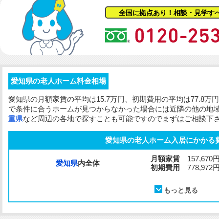
全国に拠点あり！相談・見学す
愛知県の老人ホーム料金相場
愛知県の
月額家賃
の平均は15.7万円、
初期費用
の平均は77.8
で条件に合うホームが見つからなかった場合には近隣の他の地
重県
など周辺の各地で探すことも可能ですのでまずはご相談下
愛知県の老人ホーム入居にかかる
月額家賃
157,670
愛知県
内全体
初期費用
778,972