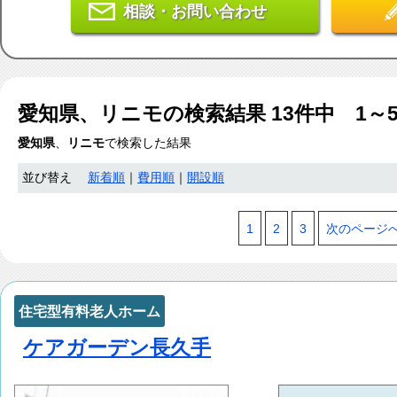
相談・お問い合わせ
愛知県、リニモ
の検索結果
13
件中 1～
愛知県
、
リニモ
で検索した結果
並び替え
新着順
｜
費用順
｜
開設順
1
2
3
次のページ
住宅型有料老人ホーム
ケアガーデン長久手