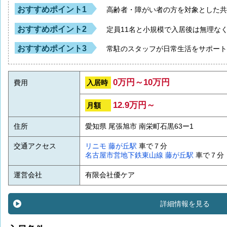
おすすめポイント1
高齢者・障がい者の方を対象とした
おすすめポイント2
定員11名と小規模で入居後は無理な
おすすめポイント3
常駐のスタッフが日常生活をサポー
0万円～10万円
入居時
費用
12.9万円～
月額
住所
愛知県 尾張旭市 南栄町石黒63ー1
交通アクセス
リニモ
藤が丘駅
車で７分
名古屋市営地下鉄東山線
藤が丘駅
車で７分
運営会社
有限会社優ケア
詳細情報を見る