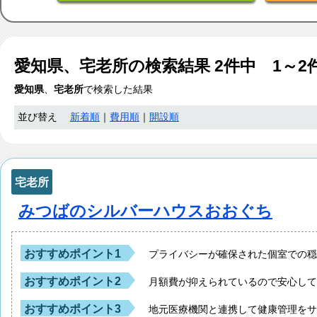
愛知県、宅老所
の検索結果
2
件中 1～2
愛知県
、
宅老所
で検索した結果
並び替え
新着順
｜
費用順
｜
開設順
宅老所
みつばのシルバーハウスおおぐち
おすすめポイント1
プライバシーが確保された個室での
おすすめポイント2
月額費が抑えられているので安心し
おすすめポイント3
地元医療機関と連携して健康管理を