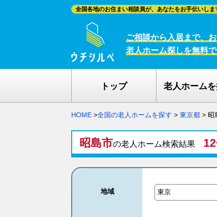
全国各地のお住まい相談員が、あなたをお手伝いしま
ご相談から入居まで、お
老人ホーム探しを無料で
トップ
老人ホームを
HOME
>
全国の老人ホームを探す
>
東京都
>
昭
昭島市
1
の老人ホーム検索結果
地域