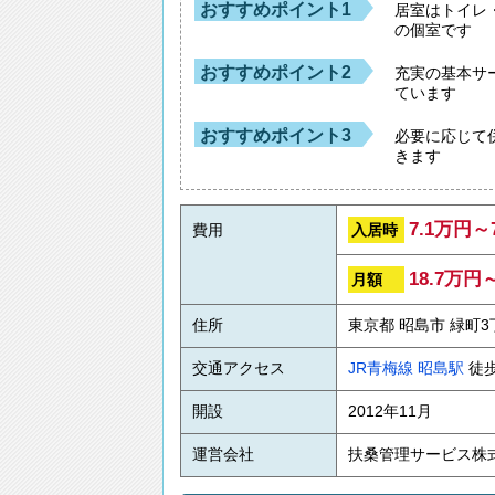
おすすめポイント1
居室はトイレ
の個室です
おすすめポイント2
充実の基本サ
ています
おすすめポイント3
必要に応じて
きます
7.1万円～
入居時
費用
18.7万円
月額
住所
東京都 昭島市 緑町3
交通アクセス
JR青梅線
昭島駅
徒
開設
2012年11月
運営会社
扶桑管理サービス株