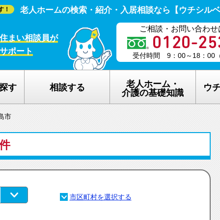
老人ホームの検索・紹介・入居相談なら【ウチシル
す！
ご相談・お問い合わせ
住まい相談員が
サポート
受付時間 9：00～18：0
老人ホーム・
探す
相談する
ウ
介護の基礎知識
島市
老人ホームの種類
ウチシルベの
2件
介護保険のしくみ
老人ホーム探
在宅介護サービスについて
老人ホーム探
認知症について
ウチシルベの
生活保護について
ウチシルベF