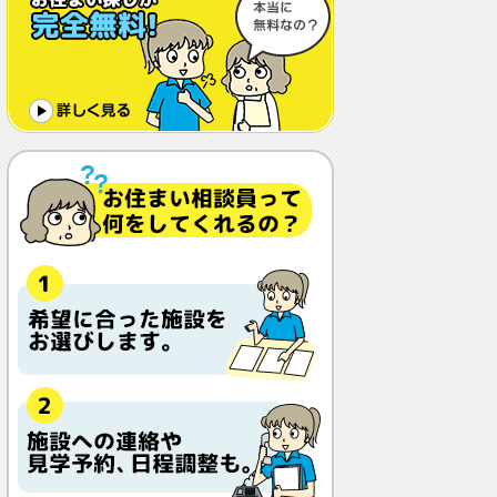
体調や病状が悪化しても最後まで住め
ますか？
認知症でも入れますか？
入居金が無料～何千万円と大きな差が
あるけど、どこが違うの？
入居するとどんな人がサービスをして
くれるの？
本当に相談無料？
他の紹介会社と「ウチシルベ」はどう
違うの？aa