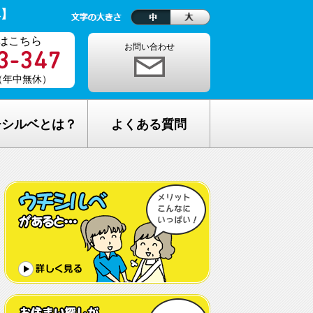
ベ】
はこちら
お問い合わせ
0（年中無休）
チシルベとは？
よくある質問
理念
1ヵ月の生活費はどれくらい？
しが完全無料の理由
老人ホームの種類が複雑でわからな
い・・
し無料相談の流れ
どんな人が入居しているの？
メリット
希望してもなかなか入れないのでは？
C加盟について