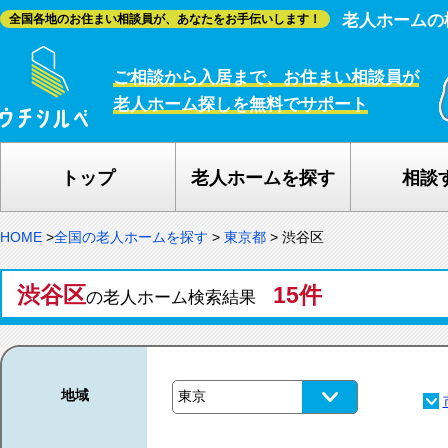
老人ホームの
全国各地のお住まい相談員が、あなたをお手伝いします！
ご相談から入居まで、お住まい相談員が
老人ホーム探しを無料でサポート
トップ
老人ホームを探す
相談
HOME
>
全国の老人ホームを探す
>
東京都
>
渋谷区
渋谷区
15件
の老人ホーム検索結果
地域