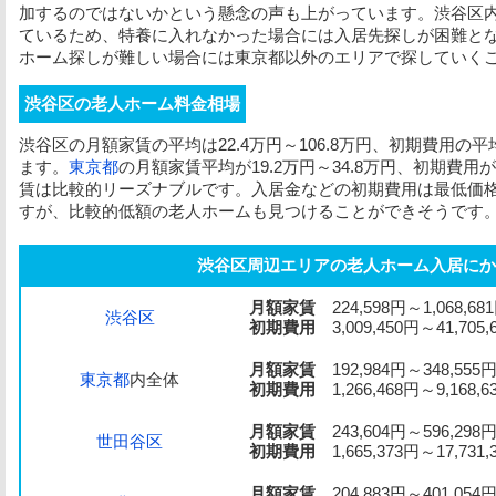
加するのではないかという懸念の声も上がっています。渋谷区
ているため、特養に入れなかった場合には入居先探しが困難と
ホーム探しが難しい場合には東京都以外のエリアで探していく
渋谷区の老人ホーム料金相場
渋谷区の
月額家賃
の平均は22.4万円～106.8万円、
初期費用
の平均
ます。
東京都
の
月額家賃
平均が19.2万円～34.8万円、
初期費用
が
賃
は比較的リーズナブルです。入居金などの
初期費用
は最低価
すが、比較的低額の老人ホームも見つけることができそうです
渋谷区周辺エリアの老人ホーム入居にか
月額家賃
224,598円～1,068,68
渋谷区
初期費用
3,009,450円～41,705,
月額家賃
192,984円～348,555
東京都
内全体
初期費用
1,266,468円～9,168,6
月額家賃
243,604円～596,298
世田谷区
初期費用
1,665,373円～17,731,
月額家賃
204,883円～401,054