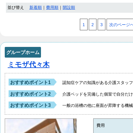
並び替え
新着順
｜
費用順
｜
開設順
1
2
3
次のページ
グループホーム
ミモザ代々木
おすすめポイント1
認知症ケアの知識がある介護スタッ
おすすめポイント2
介護ベッドを完備した個室で自分だ
おすすめポイント3
一般の浴槽の他に座面が昇降する機
費用