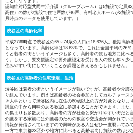
ことになります。
認知症対応型共同生活介護（グループホーム）は5施設で定員8
高住）の数が2施設で住宅戸数が46戸、有料老人ホームが3施設で定
月時点のデータを使用しています。）
渋谷区の高齢化率
平成27年時点で渋谷区の65～74歳の人口は18,636人。後期高齢
となっています。高齢化率は18.63％で、これは全国平均の2
うと若者の街というイメージも多く、高齢者の数も地方に比べ
う。しかし、要支援認定や要介護認定を受ける人の数も年々少
住みやすい街にしていくことが課題と言えるかもしれません。
渋谷区の高齢者の住宅環境、生活
渋谷区は若者の街というイメージが強いですが、高齢者や介護
り組んでいます。例えば高齢者の社会参加としてカルチャース
き大学といって渋谷区内に在住の60歳以上の方が対象となりま
講座の中から興味のある教室に参加することができます。また
の集まりも多数あり、高齢者の方が社会と繋がりやすい街だと
介護をする家族には介護者のための教室や交流会が開かれてい
情報が発信されていますので興味がある人はぜひ一度覗いてみ
一方で東京都23区外や地方に比べると高齢者向け施設の数は少