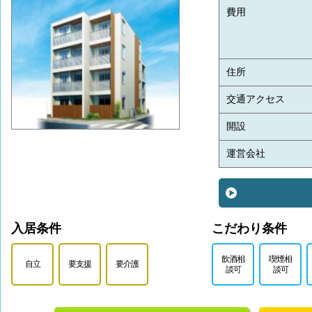
費用
住所
交通アクセス
開設
運営会社
入居条件
こだわり条件
飲酒相
喫煙相
自立
要支援
要介護
談可
談可