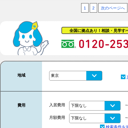
1
2
次のページへ
全国に拠点あり！相談・見学す
地域
入居費用
費用
月額費用