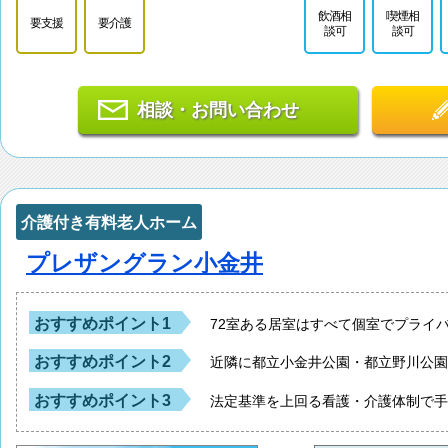
飲酒相
喫煙相
要支援
要介護
談可
談可
相談・お問い合わせ
介護付き有料老人ホーム
プレザングラン小金井
おすすめポイント1
72室ある居室はすべて個室でプライ
おすすめポイント2
近隣に都立小金井公園・都立野川公
おすすめポイント3
法定基準を上回る看護・介護体制で