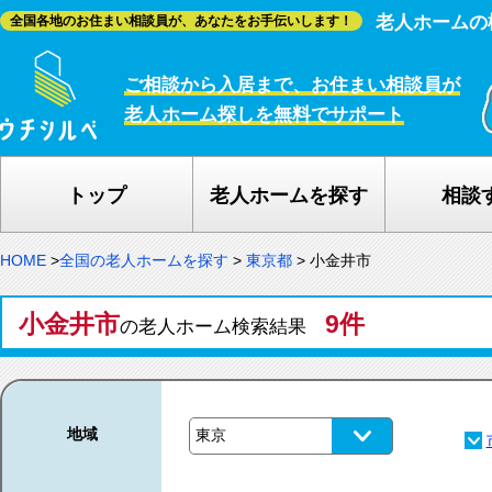
老人ホームの
全国各地のお住まい相談員が、あなたをお手伝いします！
ご相談から入居まで、お住まい相談員が
老人ホーム探しを無料でサポート
トップ
老人ホームを探す
相談
HOME
>
全国の老人ホームを探す
>
東京都
>
小金井市
小金井市
9件
の老人ホーム検索結果
地域