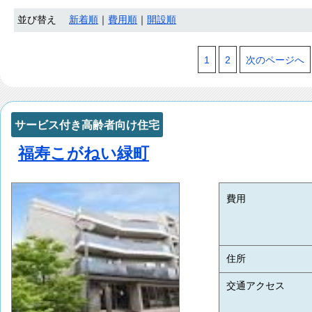
並び替え
新着順
｜
費用順
｜
開設順
1
2
次のページへ
サービス付き高齢者向け住宅
福寿こがねい緑町
費用
住所
交通アクセス