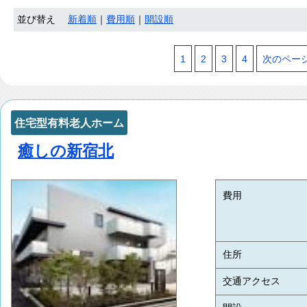
並び替え
新着順
｜
費用順
｜
開設順
1
2
3
4
次のペー
住宅型有料老人ホーム
癒しの新宿北
費用
住所
交通アクセス