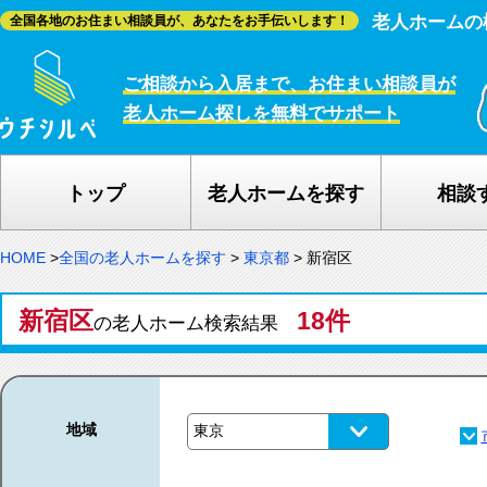
老人ホームの
全国各地のお住まい相談員が、あなたをお手伝いします！
ご相談から入居まで、お住まい相談員が
老人ホーム探しを無料でサポート
トップ
老人ホームを探す
相談
HOME
>
全国の老人ホームを探す
>
東京都
>
新宿区
新宿区
18件
の老人ホーム検索結果
地域