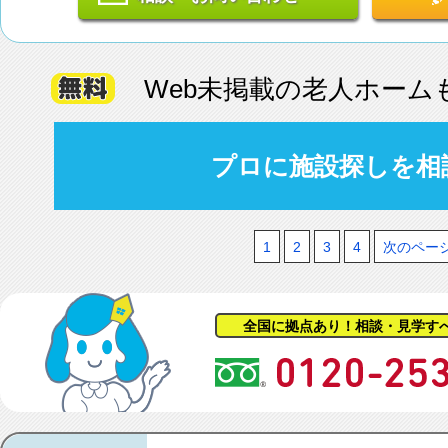
Web未掲載の老人ホーム
プロに施設探しを相
1
2
3
4
次のペー
全国に拠点あり！相談・見学す