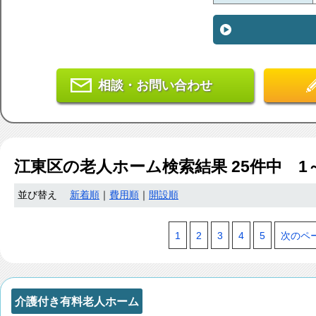
相談・お問い合わせ
江東区
の老人ホーム検索結果
25
件中 1
並び替え
新着順
｜
費用順
｜
開設順
1
2
3
4
5
次のペ
介護付き有料老人ホーム