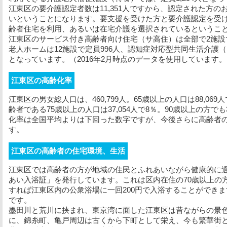
江東区の要介護認定者数は11,351人ですから、認定された方
いということになります。要支援を受けた方と要介護認定を受
齢者住宅を利用、あるいは在宅介護を選択されているというこ
江東区のサービス付き高齢者向け住宅（サ高住）は全部で2施設
老人ホームは12施設で定員996人、認知症対応型共同生活介護（
となっています。（2016年2月時点のデータを使用しています
江東区の高齢化率
江東区の男女総人口は、460,799人。65歳以上の人口は88,06
齢者である75歳以上の人口は37,054人で8％。90歳以上の方で
化率は全国平均よりは下回った数字ですが、今後さらに高齢者
す。
江東区の高齢者の住宅環境、生活
江東区では高齢者の方が地域の住民とふれあいながら健康的に
あい入浴証」を発行しています。これは区内在住の70歳以上の
すれば江東区内の公衆浴場に一回200円で入浴することができ
です。
墨田川と荒川に挟まれ、東京湾に面した江東区は昔ながらの景
に、錦糸町、亀戸周辺は古くから下町として栄え、今も繁華街