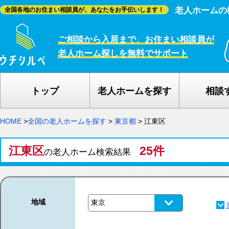
老人ホームの
全国各地のお住まい相談員が、あなたをお手伝いします！
ご相談から入居まで、お住まい相談員が
老人ホーム探しを無料でサポート
トップ
老人ホームを探す
相談
HOME
>
全国の老人ホームを探す
>
東京都
>
江東区
江東区
25件
の老人ホーム検索結果
地域