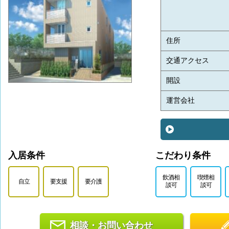
住所
交通アクセス
開設
運営会社
入居条件
こだわり条件
飲酒相
喫煙相
自立
要支援
要介護
談可
談可
相談・お問い合わせ