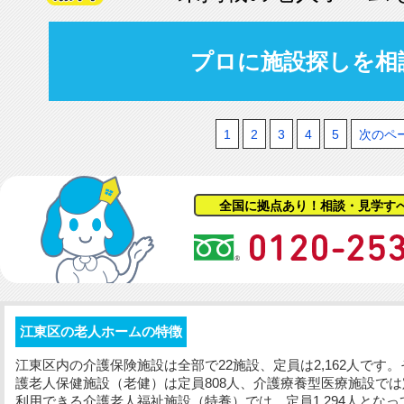
プロに施設探しを相
1
2
3
4
5
次のペ
全国に拠点あり！相談・見学す
江東区の老人ホームの特徴
江東区内の介護保険施設は全部で22施設、定員は2,162人です
護老人保健施設（老健）は定員808人、介護療養型医療施設では
利用できる介護老人福祉施設（特養）では、定員1,294人とな