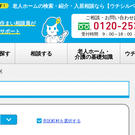
老人ホームの検索・紹介・入居相談なら【ウチシル
す！
ご相談・お問い合わせ
住まい相談員が
サポート
受付時間 9：00～18：0
老人ホーム・
探す
相談する
ウ
介護の基礎知識
区
老人ホームの種類
ウチシルベの
介護保険のしくみ
老人ホーム探
在宅介護サービスについて
老人ホーム探
認知症について
ウチシルベの
生活保護について
ウチシルベF