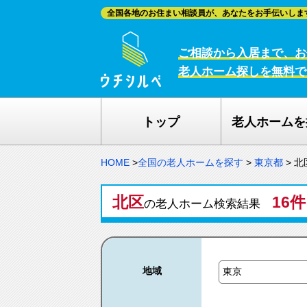
全国各地のお住まい相談員が、あなたをお手伝いしま
ご相談から入居まで、お
老人ホーム探しを無料で
トップ
老人ホームを
HOME
>
全国の老人ホームを探す
>
東京都
>
北
北区
16件
の老人ホーム検索結果
地域