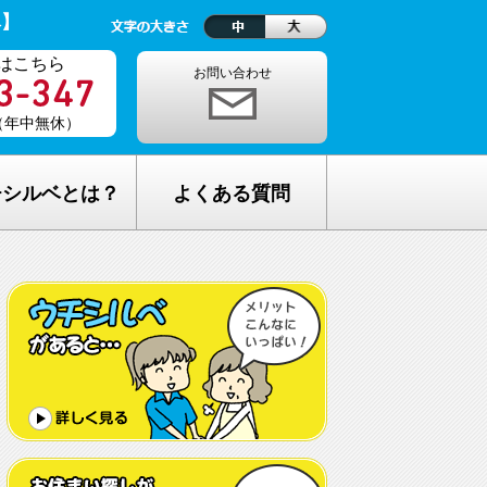
ベ】
はこちら
お問い合わせ
0（年中無休）
チシルベとは？
よくある質問
理念
1ヵ月の生活費はどれくらい？
しが完全無料の理由
老人ホームの種類が複雑でわからな
い・・
し無料相談の流れ
どんな人が入居しているの？
メリット
希望してもなかなか入れないのでは？
C加盟について