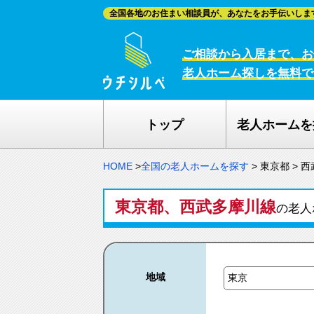
全国各地のお住まい相談員が、あなたをお手伝いしま
ご相談から入居まで、お
老人ホーム探しを無料で
トップ
老人ホームを
HOME
>
全国の老人ホームを探す
>
東京都
>
西
東京都、西武多摩川線
の老人
地域