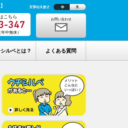
ベ】
はこちら
お問い合わせ
0（年中無休）
チシルベとは？
よくある質問
理念
1ヵ月の生活費はどれくらい？
しが完全無料の理由
老人ホームの種類が複雑でわからな
い・・
し無料相談の流れ
どんな人が入居しているの？
メリット
希望してもなかなか入れないのでは？
C加盟について