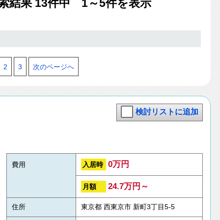
索結果
13
件中 1～5件を表示
2
3
次のページへ
検討リストに追加
0万円
入居時
費用
24.7万円～
月額
住所
東京都 西東京市 新町3丁目5-5