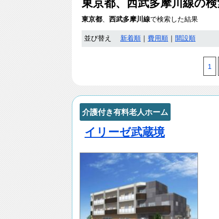
東京都、西武多摩川線
の検
東京都
、
西武多摩川線
で検索した結果
並び替え
新着順
｜
費用順
｜
開設順
1
介護付き有料老人ホーム
イリーゼ武蔵境