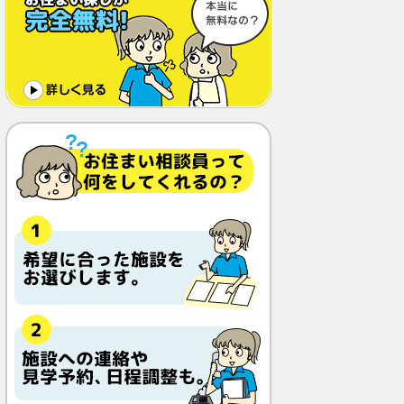
体調や病状が悪化しても最後まで住め
ますか？
認知症でも入れますか？
入居金が無料～何千万円と大きな差が
あるけど、どこが違うの？
入居するとどんな人がサービスをして
くれるの？
本当に相談無料？
他の紹介会社と「ウチシルベ」はどう
違うの？aa