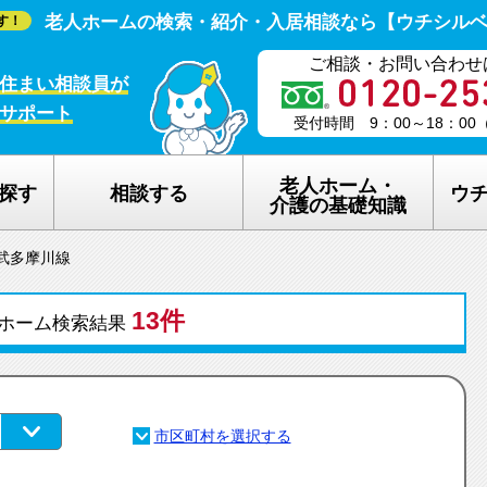
老人ホームの検索・紹介・入居相談なら【ウチシル
す！
ご相談・お問い合わせ
住まい相談員が
サポート
受付時間 9：00～18：0
老人ホーム・
探す
相談する
ウ
介護の基礎知識
武多摩川線
老人ホームの種類
ウチシルベの
13件
介護保険のしくみ
老人ホーム探
ホーム検索結果
在宅介護サービスについて
老人ホーム探
認知症について
ウチシルベの
生活保護について
ウチシルベF