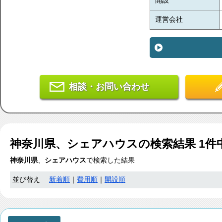
開設
運営会社
相談・お問い合わせ
神奈川県、シェアハウス
の検索結果
1
件
神奈川県
、
シェアハウス
で検索した結果
並び替え
新着順
｜
費用順
｜
開設順