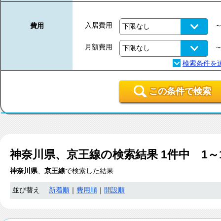
入居費用
費用
月額費用
この条件で検索
神奈川県、京王線
の検索結果
1
件中 1～
神奈川県
、
京王線
で検索した結果
並び替え
新着順
｜
費用順
｜
開設順