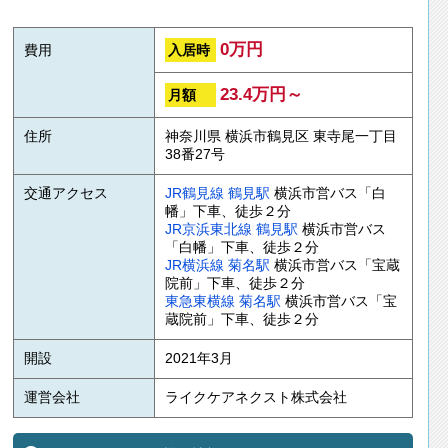
0万円
入居時
費用
23.4万円～
月額
住所
神奈川県 横浜市鶴見区 東寺尾一丁目
38番27号
交通アクセス
JR鶴見線
鶴見駅
横浜市営バス「白
幡」下車、徒歩２分
JR京浜東北線
鶴見駅
横浜市営バス
「白幡」下車、徒歩２分
JR横浜線
菊名駅
横浜市営バス「宝蔵
院前」下車、徒歩２分
東急東横線
菊名駅
横浜市営バス「宝
蔵院前」下車、徒歩２分
開設
2021年3月
運営会社
ライクケアネクスト株式会社