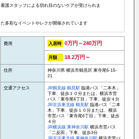
・看護スタッフによる切れ目のないケアが受けられま
した多彩なイベントやレクが開催されています
0万円～240万円
入居時
費用
18.2万円～
月額
住所
神奈川県 横浜市鶴見区 東寺尾6-15-
21
交通アクセス
JR鶴見線
鶴見駅
臨港バス「二本木」
下車、徒歩１０分または、横浜市営
バス「東寺尾6丁目」下車、徒歩４分
JR京浜東北線
鶴見駅
臨港バス「二本
木」下車、徒歩１０分または、横浜
市営バス「東寺尾6丁目」下車、徒歩
４分
JR横浜線
東神奈川駅
横浜市営バス
「二反田」下車、徒歩3分
JR京浜東北線
東神奈川駅
横浜市営バ