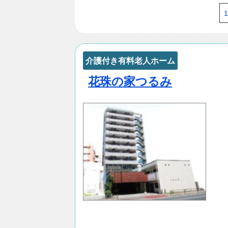
1
介護付き有料老人ホーム
花珠の家つるみ