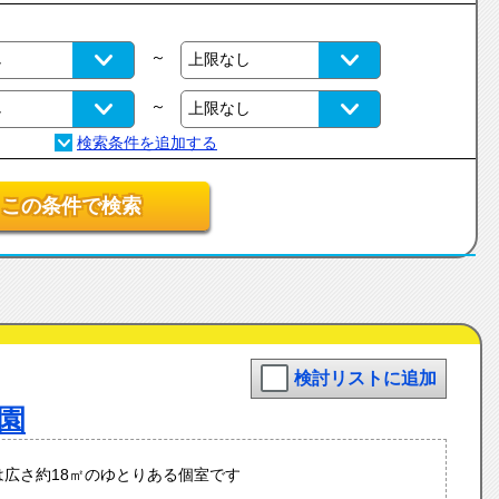
～
～
この条件で検索
検討リストに追加
園
は広さ約18㎡のゆとりある個室です