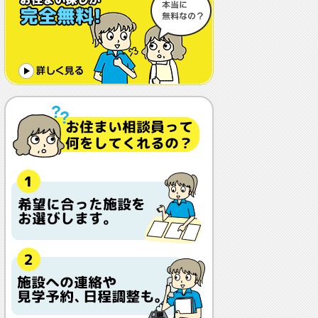
体調や病状が悪化しても最後まで住め
ますか？
認知症でも入れますか？
入居金が無料～何千万円と大きな差が
あるけど、どこが違うの？
入居するとどんな人がサービスをして
くれるの？
本当に相談無料？
他の紹介会社と「ウチシルベ」はどう
違うの？aa