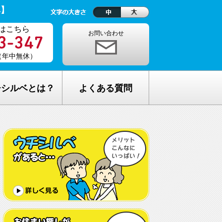
ベ】
はこちら
お問い合わせ
0（年中無休）
チシルベとは？
よくある質問
理念
1ヵ月の生活費はどれくらい？
しが完全無料の理由
老人ホームの種類が複雑でわからな
い・・
し無料相談の流れ
どんな人が入居しているの？
メリット
希望してもなかなか入れないのでは？
C加盟について