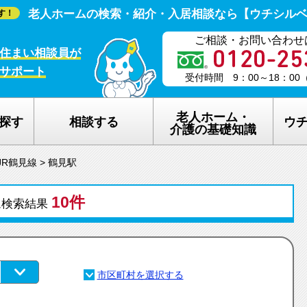
老人ホームの検索・紹介・入居相談なら【ウチシル
す！
ご相談・お問い合わせ
住まい相談員が
サポート
受付時間 9：00～18：0
老人ホーム・
探す
相談する
ウ
介護の基礎知識
JR鶴見線
>
鶴見駅
老人ホームの種類
ウチシルベの
10件
介護保険のしくみ
老人ホーム探
ム検索結果
在宅介護サービスについて
老人ホーム探
認知症について
ウチシルベの
生活保護について
ウチシルベF