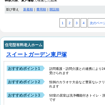
神奈川県
、
東戸塚駅
で検索した結果
並び替え
新着順
｜
費用順
｜
開設順
1
2
3
4
次のペー
住宅型有料老人ホーム
スイートガーデン東戸塚
おすすめポイント1
訪問看護・訪問介護との連携により2
受けられます
おすすめポイント2
恒例のカラオケ大会など豊富なレク
れます
おすすめポイント3
50室の居室は洗浄機能付きトイレ・
です