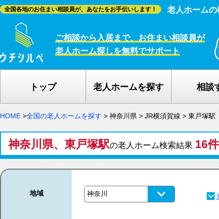
老人ホームの
全国各地のお住まい相談員が、あなたをお手伝いします！
ご相談から入居まで、お住まい相談員が
老人ホーム探しを無料でサポート
トップ
老人ホームを探す
相談
HOME
>
全国の老人ホームを探す
>
神奈川県
>
JR横須賀線
>
東戸塚駅
神奈川県、東戸塚駅
16件
の老人ホーム検索結果
地域