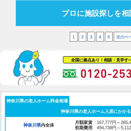
プロに施設探しを相
1
2
3
4
5
次のペ
全国に拠点あり！相談・見学す
神奈川県の老人ホーム料金相場
神奈川県の老人ホーム入居にかかる
月額家賃
167,777円～265,
神奈川県
内全体
初期費用
494,738円～5,112