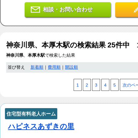
相談・お問い合わせ
神奈川県、本厚木駅
の検索結果
25
件中 
神奈川県
、
本厚木駅
で検索した結果
並び替え
新着順
｜
費用順
｜
開設順
1
2
3
4
5
次のペ
住宅型有料老人ホーム
ハピネスあずきの里