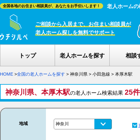
老人ホームの
全国各地のお住まい相談員が、あなたをお手伝いします！
ご相談から入居まで、お住まい相談員が
老人ホーム探しを無料でサポート
トップ
老人ホームを探す
相談
HOME
>
全国の老人ホームを探す
>
神奈川県
>
小田急線
>
本厚木駅
神奈川県、本厚木駅
25件
の老人ホーム検索結果
地域