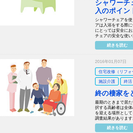
シャワーチ
入のポイン
シャワーチェアを使
アは入浴をする際に
にとっては安全にお
チェアの安全な使い方
続きを読む
2016年01月07日
住宅改修（リフォ
施設介護
終活
終の棲家を
最期のときまで居た
択する高齢者は全体
を迎える場所として
調査結果があります
続きを読む