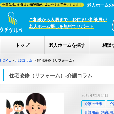
老人ホームの
全国各地のお住まい相談員が、あなたをお手伝いします！
ご相談から入居まで、お住まい相談員が
老人ホーム探しを無料でサポート
トップ
老人ホームを探す
相談
HOME
>
介護コラム
>
住宅改修（リフォーム）
住宅改修（リフォーム）-介護コラム
2019年02月14日
介護の仕事
介
介護用品（福祉用