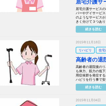
居宅介護サ
居宅介護サービスの
パーやデイサービス
のようなサービスが
きく分けて３つありま
続きを読む
2015年11月18日
リハビリ
住宅
高齢者の退
高齢者の退院後のリ
も体力、筋力の低下
用症候群を発症する
ハビリを行う事で安
続きを読む
2015年11月04日