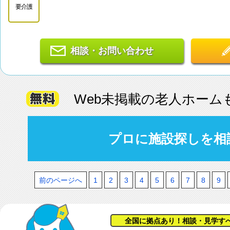
要介護
相談・お問い合わせ
Web未掲載の老人ホーム
プロに施設探しを相
前のページへ
1
2
3
4
5
6
7
8
9
全国に拠点あり！相談・見学す