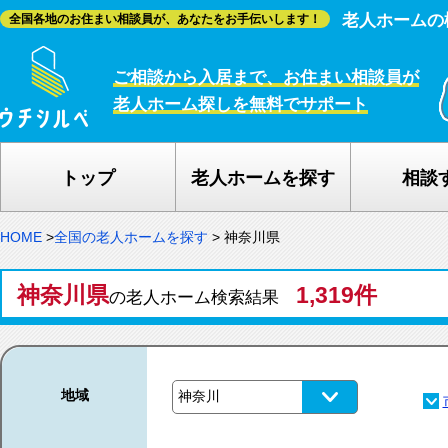
老人ホームの
全国各地のお住まい相談員が、あなたをお手伝いします！
ご相談から入居まで、お住まい相談員が
老人ホーム探しを無料でサポート
トップ
老人ホームを探す
相談
HOME
>
全国の老人ホームを探す
>
神奈川県
神奈川県
1,319件
の老人ホーム検索結果
地域