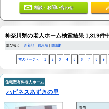
相談・お問い合わせ
神奈川県
の老人ホーム検索結果
1,319
件
並び替え
新着順
｜
費用順
｜
開設順
前のページへ
1
2
3
4
5
6
7
8
9
住宅型有料老人ホーム
ハピネスあずきの里
費用