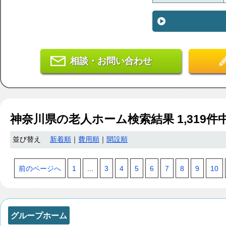
相談・お問い合わせ
神奈川県
の老人ホーム検索結果
1,319
件
並び替え
新着順
｜
費用順
｜
開設順
前のページへ
1
...
3
4
5
6
7
8
9
10
グループホーム