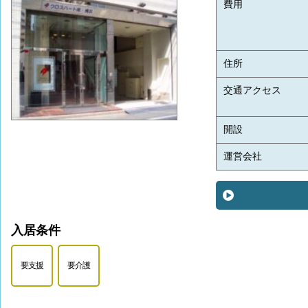
費用
住所
交通アクセス
開設
運営会社
入居条件
要支援
要介護