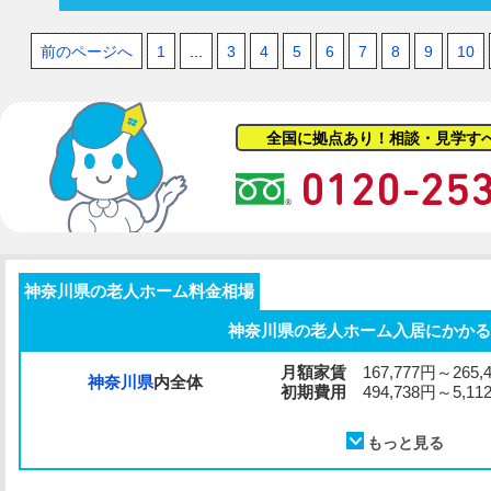
前のページへ
1
...
3
4
5
6
7
8
9
10
全国に拠点あり！相談・見学す
神奈川県の老人ホーム料金相場
神奈川県の老人ホーム入居にかかる
月額家賃
167,777円～265,
神奈川県
内全体
初期費用
494,738円～5,112