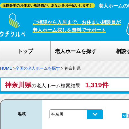
老人ホームの
全国各地のお住まい相談員が、あなたをお手伝いします！
ご相談から入居まで、お住まい相談員が
老人ホーム探しを無料でサポート
トップ
老人ホームを探す
相談
HOME
>
全国の老人ホームを探す
>
神奈川県
神奈川県
1,319件
の老人ホーム検索結果
地域