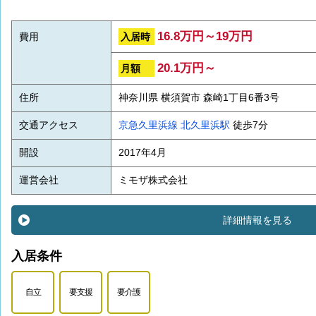
16.8万円～19万円
入居時
費用
20.1万円～
月額
住所
神奈川県 横須賀市 森崎1丁目6番3号
交通アクセス
京急久里浜線
北久里浜駅
徒歩7分
開設
2017年4月
運営会社
ミモザ株式会社
詳細情報を見る
入居条件
自立
要支援
要介護