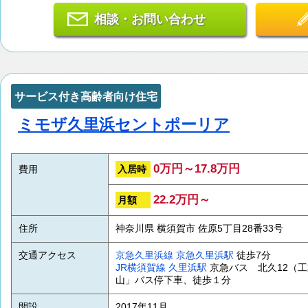
相談・お問い合わせ
サービス付き高齢者向け住宅
ミモザ久里浜セントポーリア
0万円～17.8万円
入居時
費用
22.2万円～
月額
住所
神奈川県 横須賀市 佐原5丁目28番33号
交通アクセス
京急久里浜線
京急久里浜駅
徒歩7分
JR横須賀線
久里浜駅
京急バス 北久12（
山」バス停下車、徒歩１分
開設
2017年11月