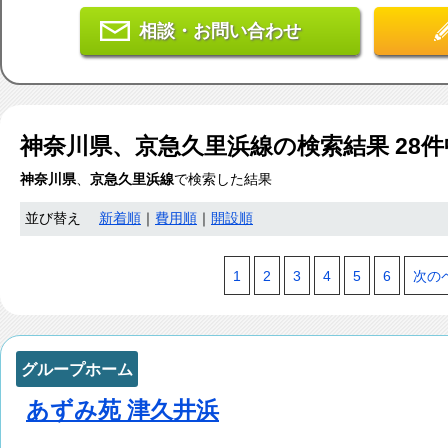
相談・お問い合わせ
神奈川県、京急久里浜線
の検索結果
28
件
神奈川県
、
京急久里浜線
で検索した結果
並び替え
新着順
｜
費用順
｜
開設順
1
2
3
4
5
6
次の
グループホーム
あずみ苑 津久井浜