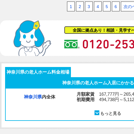
1
2
3
4
5
6
次の
全国に拠点あり！相談・見学す
神奈川県の老人ホーム料金相場
神奈川県の老人ホーム入居にかかる
月額家賃
167,777円～265,
神奈川県
内全体
初期費用
494,738円～5,112