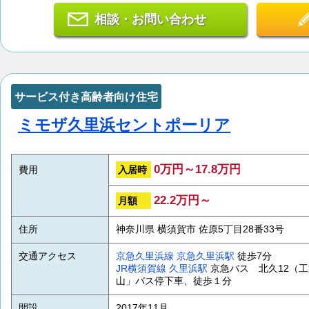
相談・お問い合わせ
サービス付き高齢者向け住宅
ミモザ久里浜セントポーリア
0万円～17.8万円
入居時
費用
22.2万円～
月額
住所
神奈川県 横須賀市 佐原5丁目28番33号
交通アクセス
京急久里浜線
京急久里浜駅
徒歩7分
JR横須賀線
久里浜駅
京急バス 北久12（
山」バス停下車、徒歩１分
開設
2017年11月