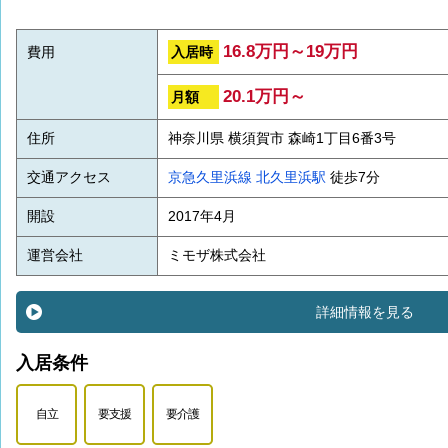
16.8万円～19万円
入居時
費用
20.1万円～
月額
住所
神奈川県 横須賀市 森崎1丁目6番3号
交通アクセス
京急久里浜線
北久里浜駅
徒歩7分
開設
2017年4月
運営会社
ミモザ株式会社
詳細情報を見る
入居条件
自立
要支援
要介護