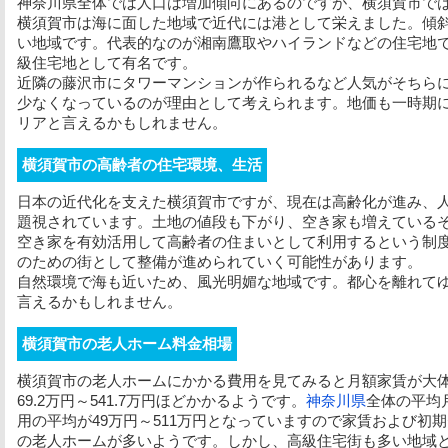
神奈川県全体では人口は増加傾向にあるのですが、横須賀市で
横須賀市は海に面した地域で近代には港として栄えました。傾
い地域です。代表的なのが湘南鷹取やハイランドなどの住宅地
級住宅地として有名です。
近隣の藤沢市にタワーマンションが作られるなど人気がそちら
少なくなっているのが理由として考えられます。地価も一時期
リアと言えるかもしれません。
横須賀市の高齢者の住宅環境、生活
日本の近代化を支えた横須賀市ですが、現在は高齢化が進み、
題視されています。土地の値段も下がり、空き家も増えている
空き家を有効活用して高齢者の住まいとして利用するという制
のための街として整備が進められていく可能性があります。
自然環境で海も近いため、風光明媚な地域です。都心を離れて
言えるかもしれません。
横須賀市の老人ホーム料金相場
横須賀市の老人ホームにかかる費用を見てみると
月額家賃
が大体
69.2万円～541.7万円ほどかかるようです。
神奈川県
全体の平均
用
の平均が49万円～511万円となっていますので家賃および
初期
の老人ホームが多いようです。しかし、高級住宅街も多い地域