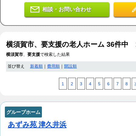
相談・お問い合わせ
横須賀市、要支援
の老人ホーム
36
件中 
横須賀市
、
要支援
で検索した結果
並び替え
新着順
｜
費用順
｜
開設順
1
2
3
4
5
6
7
8
グループホーム
あずみ苑 津久井浜