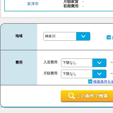
月額家賃
-
富津市
初期費用
-
地域
入居費用
費用
月額費用
この条件で検索