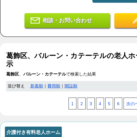
相談・お問い合わせ
葛飾区、バルーン・カテーテル
の老人ホ
示
葛飾区
、
バルーン・カテーテル
で検索した結果
並び替え
新着順
｜
費用順
｜
開設順
1
2
3
4
5
6
次の
介護付き有料老人ホーム