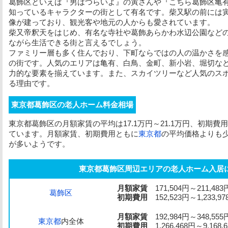
葛飾区といえば『男はつらいよ』の寅さんや『こちら葛飾区亀
知っているキャラクターの街として有名です。柴又駅の前には
像が建っており、観光客や地元の人からも愛されています。
柴又帝釈天をはじめ、有名な寺社や葛飾あらかわ水辺公園など
ながら生活できる街と言えるでしょう。
ファミリー層も多く住んでおり、下町ならではの人の温かさを
の街です。人気のエリアは亀有、白鳥、金町、新小岩、堀切な
力的な要素を揃えています。また、スカイツリーなど人気のス
る理由です。
東京都葛飾区の老人ホーム料金相場
東京都葛飾区の月額家賃の平均は17.1万円～21.1万円、初期費用の
ています。月額家賃、初期費用ともに
東京都
の平均価格よりも
が多いようです。
東京都葛飾区周辺エリアの老人ホーム入居
月額家賃
171,504円～211,483
葛飾区
初期費用
152,523円～1,233,97
月額家賃
192,984円～348,555
東京都
内全体
初期費用
1,266,468円～9,168,