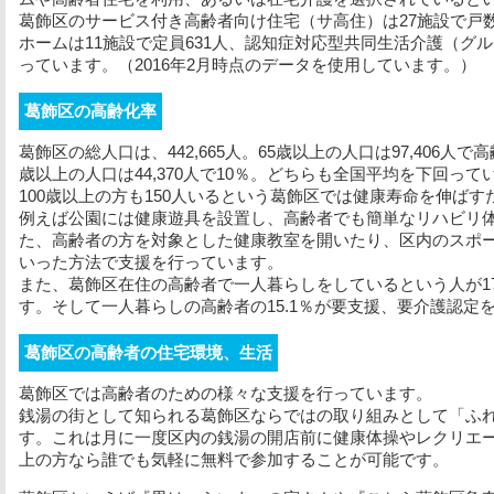
葛飾区のサービス付き高齢者向け住宅（サ高住）は27施設で戸数
ホームは11施設で定員631人、認知症対応型共同生活介護（グル
っています。（2016年2月時点のデータを使用しています。）
葛飾区の高齢化率
葛飾区の総人口は、442,665人。65歳以上の人口は97,406人
歳以上の人口は44,370人で10％。どちらも全国平均を下回って
100歳以上の方も150人いるという葛飾区では健康寿命を伸ば
例えば公園には健康遊具を設置し、高齢者でも簡単なリハビリ
た、高齢者の方を対象とした健康教室を開いたり、区内のスポ
いった方法で支援を行っています。
また、葛飾区在住の高齢者で一人暮らしをしているという人が17
す。そして一人暮らしの高齢者の15.1％が要支援、要介護認定
葛飾区の高齢者の住宅環境、生活
葛飾区では高齢者のための様々な支援を行っています。
銭湯の街として知られる葛飾区ならではの取り組みとして「ふ
す。これは月に一度区内の銭湯の開店前に健康体操やレクリエー
上の方なら誰でも気軽に無料で参加することが可能です。