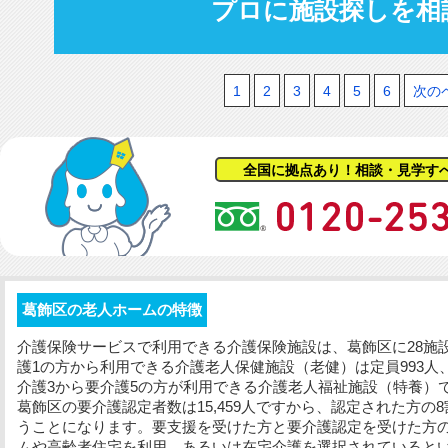
プロに施設探しを相
1
2
3
4
5
6
次の
全国に拠点あり！相談・見学す
葛飾区の老人ホームの特徴
介護保険サービスで利用できる介護保険施設は、葛飾区に28施設
護1の方から利用できる介護老人保健施設（老健）は定員993人
介護3から要介護5の方が利用できる介護老人福祉施設（特養）では
葛飾区の要介護認定者数は15,459人ですから、認定された方
うことになります。要支援を受けた方と要介護認定を受けた方
ムや高齢者住宅を利用、あるいは在宅介護を選択されていると