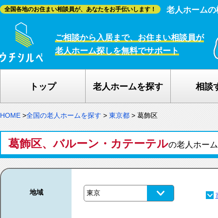
老人ホームの
全国各地のお住まい相談員が、あなたをお手伝いします！
ご相談から入居まで、お住まい相談員が
老人ホーム探しを無料でサポート
トップ
老人ホームを探す
相談
HOME
>
全国の老人ホームを探す
>
東京都
>
葛飾区
葛飾区、バルーン・カテーテル
の老人ホー
地域