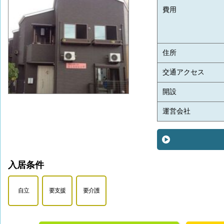
費用
住所
交通アクセス
開設
運営会社
入居条件
自立
要支援
要介護