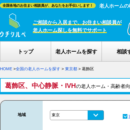
老人ホームの
全国各地のお住まい相談員が、あなたをお手伝いします！
ご相談から入居まで、お住まい相談員が
老人ホーム探しを無料でサポート
トップ
老人ホームを探す
相談
HOME
>
全国の老人ホームを探す
>
東京都
>
葛飾区
葛飾区、中心静脈・IVH
の老人ホーム・高齢者
地域