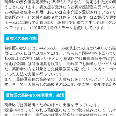
葛飾区の要介護認定者数は15,459人ですから、認定された方
うことになります。要支援を受けた方と要介護認定を受けた方
ムや高齢者住宅を利用、あるいは在宅介護を選択されていると
葛飾区のサービス付き高齢者向け住宅（サ高住）は27施設で戸数
ホームは11施設で定員631人、認知症対応型共同生活介護（グル
っています。（2016年2月時点のデータを使用しています。）
葛飾区の高齢化率
葛飾区の総人口は、442,665人。65歳以上の人口は97,406人
歳以上の人口は44,370人で10％。どちらも全国平均を下回って
100歳以上の方も150人いるという葛飾区では健康寿命を伸ば
例えば公園には健康遊具を設置し、高齢者でも簡単なリハビリ
た、高齢者の方を対象とした健康教室を開いたり、区内のスポ
いった方法で支援を行っています。
また、葛飾区在住の高齢者で一人暮らしをしているという人が17
す。そして一人暮らしの高齢者の15.1％が要支援、要介護認定
葛飾区の高齢者の住宅環境、生活
葛飾区では高齢者のための様々な支援を行っています。
銭湯の街として知られる葛飾区ならではの取り組みとして「ふ
す。これは月に一度区内の銭湯の開店前に健康体操やレクリエー