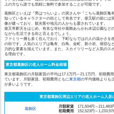
上の方なら誰でも気軽に無料で参加することが可能です。
葛飾区といえば『男はつらいよ』の寅さんや『こちら葛飾区亀
知っているキャラクターの街として有名です。柴又駅の前には
像が建っており、観光客や地元の人からも愛されています。
柴又帝釈天をはじめ、有名な寺社や葛飾あらかわ水辺公園など
ながら生活できる街と言えるでしょう。
ファミリー層も多く住んでおり、下町ならではの人の温かさを
の街です。人気のエリアは亀有、白鳥、金町、新小岩、堀切な
力的な要素を揃えています。また、スカイツリーなど人気のス
る理由です。
東京都葛飾区の老人ホーム料金相場
東京都葛飾区の月額家賃の平均は17.1万円～21.1万円、初期費用の
ています。月額家賃、初期費用ともに
東京都
の平均価格よりも
が多いようです。
東京都葛飾区周辺エリアの老人ホーム入居
月額家賃
171,504円～211,483
葛飾区
初期費用
152,523円～1,233,97