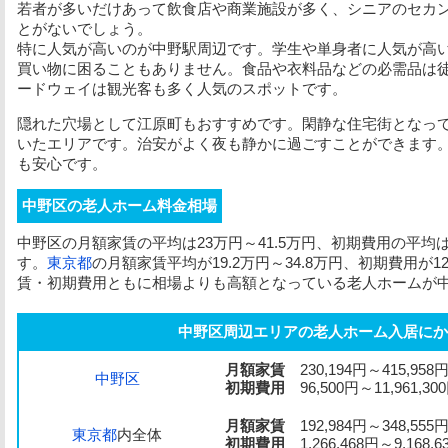
若者が多いだけあって飲食店や商業施設が多く、シニアのセカ
とがないでしょう。
特に人気が高いのが中野駅周辺です。学生や単身者に人気が高
買い物に困ることもありません。食品や衣料品などの必需品は
ードウェイは観光客も多く人気のスポットです。
隠れた穴場として江原町もおすすめです。閑静な住宅街となっ
いたエリアです。治安がよく夜も静かに過ごすことができます
も安心です。
中野区の老人ホーム料金相場
中野区の
月額家賃
の平均は23万円～41.5万円、
初期費用
の平均は
す。
東京都
の
月額家賃
平均が19.2万円～34.8万円、
初期費用
が1
賃
・
初期費用
ともに相場よりも高額となっている老人ホームが
中野区周辺エリアの老人ホーム入居にか
月額家賃
230,194円～415,958
中野区
初期費用
96,500円～11,961,30
月額家賃
192,984円～348,555
東京都
内全体
初期費用
1,266,468円～9,168,6