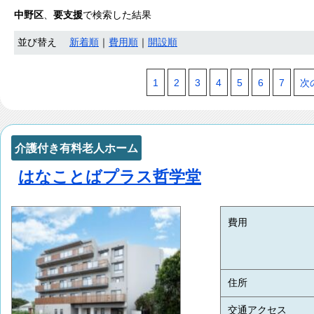
中野区
、
要支援
で検索した結果
並び替え
新着順
｜
費用順
｜
開設順
1
2
3
4
5
6
7
次
介護付き有料老人ホーム
はなことばプラス哲学堂
費用
住所
交通アクセス