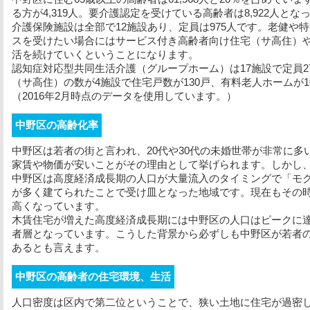
る方が4,319人。要介護認定を受けている高齢者は8,922人
介護保険施設は全部で12施設あり、定員は975人です。老健や
スを受けたい場合にはサービス付き高齢者向け住宅（サ高住）
活を続けていくということになります。
認知症対応型共同生活介護（グループホーム）は17施設で定員2
（サ高住）の数が4施設で住宅戸数が130戸、有料老人ホームが1
（2016年2月時点のデータを使用しています。）
中野区の高齢化率
中野区は若者の街と言われ、20代や30代の未婚世帯が非常に
家賃や物価が安いことがその理由として挙げられます。しかし
中野区は高度経済成長期の人口が大量流入のタイミングで「モ
が多く建てられたことで受け皿となった地域です。現在もその
高くなっています。
木賃住宅が増えた高度経済成長期には中野区の人口はピークに
者層となっています。こうした背景から必ずしも中野区が若者
あるとも言えます。
中野区の高齢者の住宅環境、生活
人口密度は区内で第二位ということで、狭い土地に住宅が過密