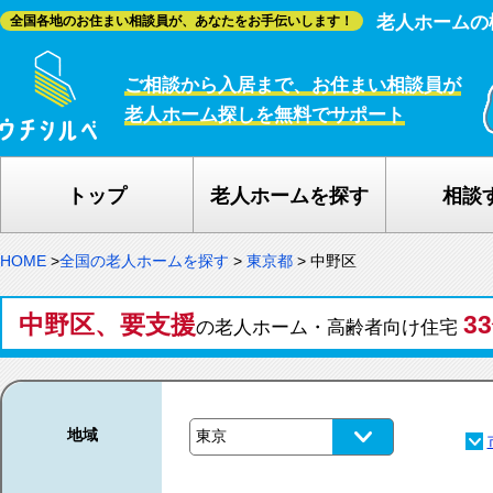
老人ホームの
全国各地のお住まい相談員が、あなたをお手伝いします！
ご相談から入居まで、お住まい相談員が
老人ホーム探しを無料でサポート
トップ
老人ホームを探す
相談
HOME
>
全国の老人ホームを探す
>
東京都
>
中野区
中野区、要支援
3
の老人ホーム・高齢者向け住宅
地域