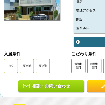
住所
交通アクセス
開設
運営会社
入居条件
こだわり条件
飲酒相
喫煙相
自立
要支援
要介護
談可
談可
相談・お問い合わせ