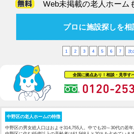
Web未掲載の老人ホーム
プロに施設探しを相
1
2
3
4
5
6
7
次
全国に拠点あり！相談・見学す
中野区の老人ホームの特徴
中野区の男女総人口はおよそ314,755人。中でも20～30代の
中野区に住む65歳以上の高齢者は61,568人と20％を占めて